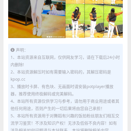
声明：
1、本站资源来自互联网，仅供网友学习，请在下载后24小时
内删除!
2、本站资源解压时如有需要输入密码的，其解压密码是
kpop.cc
3、播放时卡屏、有色块、无画面时请安装potplayer播放
器，推荐使用终极解码或完美解码。
4、本站所有资源仅供学习与参考，请勿用于商业用途或者其
他任何用途，否则产生的一切后果将由您自己承担！
5、本站所有资源用于对舞蹈有兴趣的饭拍粉丝朋友们相互交
流学习鉴赏！不涉及知识产权！无涉及低俗不良内容！如有
涉及相关如何问题请与本站联系，本站将删除相关内容。