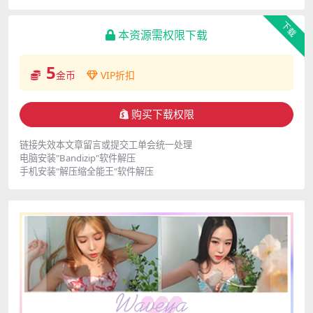
下载
本资源需权限下载
5
金币
VIP折扣
购买下载权限
链接失效本文章留言或提交工单会统一处理
电脑安装"Bandizip"软件解压
手机安装"解压缩全能王"软件解压