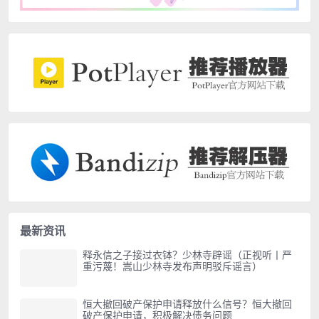
最新资讯
释永信之子接过衣钵？少林寺辟谣（正视听丨严
重污蔑！嵩山少林寺发布声明驳斥谣言）
恒大撤回破产保护申请释放什么信号？恒大撤回
破产保护申请，积极解决债务问题