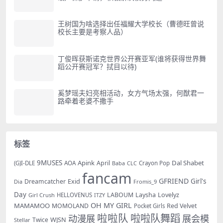
王树国为啥选择出任福耀大学校长（曹德旺曾说
校长主要是考察人品）
丁俊晖获斯诺克世界公开赛亚军(谁将获得世界舞
蹈公开赛冠军？拭目以待)
奚梦瑶夫妇亮相活动，女方气场太强，何猷君一
路牵着老婆不撒手
标签
9MUSES
Apink
Dal Shabet
AOA
April
(G)I-DLE
Baba
Crayon Pop
CLC
fancam
GFRIEND
Exid
Girl's
Dreamcatcher
Dia
Fromis_9
Day
LABOUM
Laysha
Lovelyz
Girl Crush
HELLOVENUS
ITZY
OH MY GIRL
MAMAMOO
MOMOLAND
Red Velvet
Pocket Girls
啦啦队
啦啦队舞蹈
动漫展
展会模
WJSN
Twice
Stellar