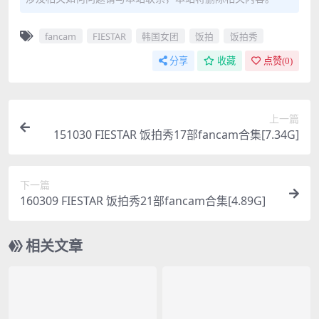
fancam
FIESTAR
韩国女团
饭拍
饭拍秀
分享
收藏
点赞(
0
)
上一篇
151030 FIESTAR 饭拍秀17部fancam合集[7.34G]
下一篇
160309 FIESTAR 饭拍秀21部fancam合集[4.89G]
相关文章