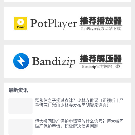
最新资讯
释永信之子接过衣钵？少林寺辟谣（正视听丨严
重污蔑！嵩山少林寺发布声明驳斥谣言）
恒大撤回破产保护申请释放什么信号？恒大撤回
破产保护申请，积极解决债务问题