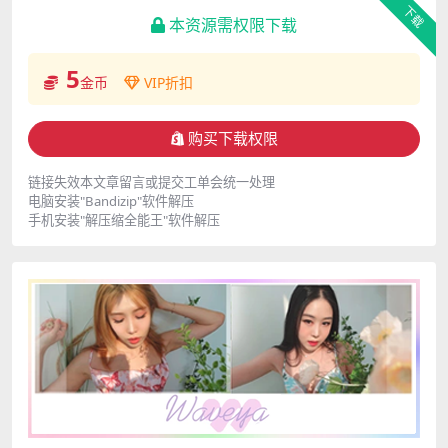
下载
本资源需权限下载
5
金币
VIP折扣
购买下载权限
链接失效本文章留言或提交工单会统一处理
电脑安装"Bandizip"软件解压
手机安装"解压缩全能王"软件解压