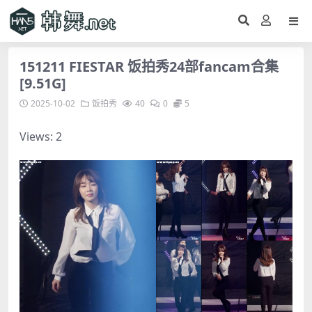
151211 FIESTAR 饭拍秀24部fancam合集
[9.51G]
2025-10-02
饭拍秀
40
0
5
Views: 2