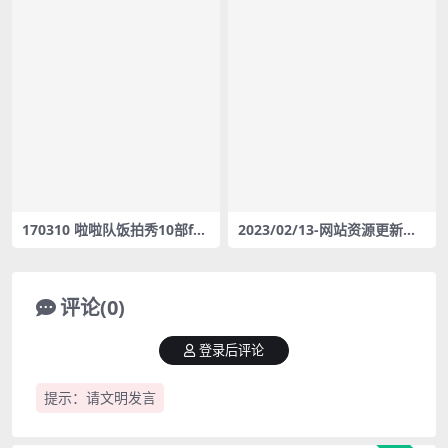
170310 啦啦队饭拍秀10部fan
2023/02/13-网站资源更新日
cam合集[668M]
志
评论(0)
登录后评论
提示：请文明发言