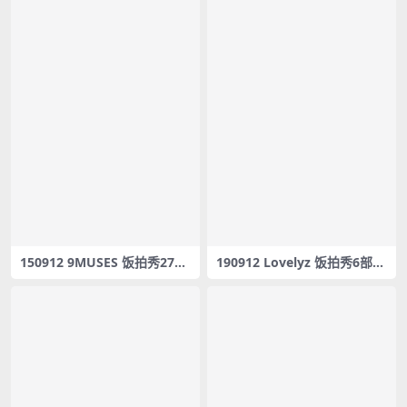
150912 9MUSES 饭拍秀27部
190912 Lovelyz 饭拍秀6部fa
fancam合集[7.05G]
ncam合集[2.1G]