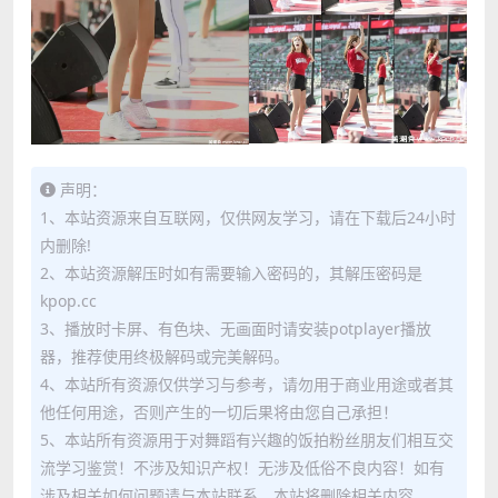
声明：
1、本站资源来自互联网，仅供网友学习，请在下载后24小时
内删除!
2、本站资源解压时如有需要输入密码的，其解压密码是
kpop.cc
3、播放时卡屏、有色块、无画面时请安装potplayer播放
器，推荐使用终极解码或完美解码。
4、本站所有资源仅供学习与参考，请勿用于商业用途或者其
他任何用途，否则产生的一切后果将由您自己承担！
5、本站所有资源用于对舞蹈有兴趣的饭拍粉丝朋友们相互交
流学习鉴赏！不涉及知识产权！无涉及低俗不良内容！如有
涉及相关如何问题请与本站联系，本站将删除相关内容。