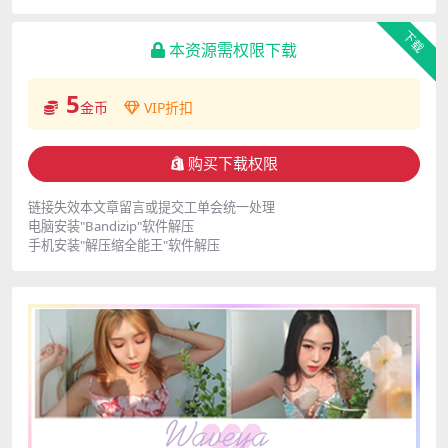
下载
本资源需权限下载
5
金币
VIP折扣
购买下载权限
链接失效本文章留言或提交工单会统一处理
电脑安装"Bandizip"软件解压
手机安装"解压缩全能王"软件解压