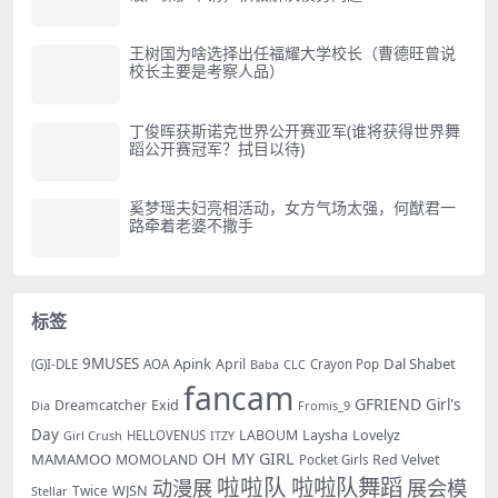
王树国为啥选择出任福耀大学校长（曹德旺曾说
校长主要是考察人品）
丁俊晖获斯诺克世界公开赛亚军(谁将获得世界舞
蹈公开赛冠军？拭目以待)
奚梦瑶夫妇亮相活动，女方气场太强，何猷君一
路牵着老婆不撒手
标签
9MUSES
Apink
Dal Shabet
AOA
April
(G)I-DLE
Baba
Crayon Pop
CLC
fancam
GFRIEND
Exid
Girl's
Dreamcatcher
Dia
Fromis_9
Day
LABOUM
Laysha
Lovelyz
Girl Crush
HELLOVENUS
ITZY
OH MY GIRL
MAMAMOO
MOMOLAND
Red Velvet
Pocket Girls
啦啦队
啦啦队舞蹈
动漫展
展会模
WJSN
Twice
Stellar