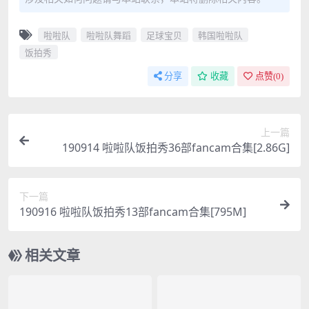
啦啦队
啦啦队舞蹈
足球宝贝
韩国啦啦队
饭拍秀
分享
收藏
点赞(
0
)
上一篇
190914 啦啦队饭拍秀36部fancam合集[2.86G]
下一篇
190916 啦啦队饭拍秀13部fancam合集[795M]
相关文章