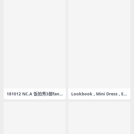
181012 NC.A 饭拍秀3部fanc
Lookbook , Mini Dress , Ea
am合集[1.34G]
sily , Jieun , Pocket Girls ,
지은 , 포켓걸스 – #0072