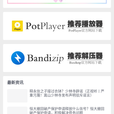
最新资讯
释永信之子接过衣钵？少林寺辟谣（正视听丨严
重污蔑！嵩山少林寺发布声明驳斥谣言）
恒大撤回破产保护申请释放什么信号？恒大撤回
破产保护申请，积极解决债务问题