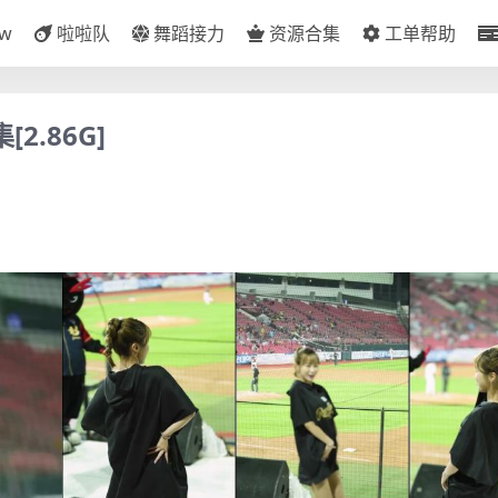
ow
啦啦队
舞蹈接力
资源合集
工单帮助
2.86G]