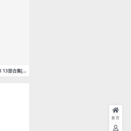
rl 13部合集[2.
085
首页