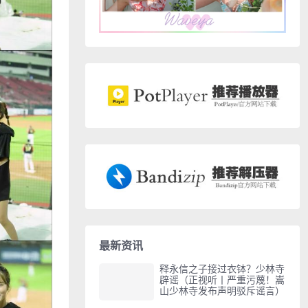
最新资讯
释永信之子接过衣钵？少林寺
辟谣（正视听丨严重污蔑！嵩
山少林寺发布声明驳斥谣言）