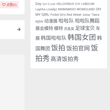
Day
LABOUM
Girl Crush
HELLOVENUS
ITZY
点赞(
0
)
OH
MAMAMOO
Laysha
Lovelyz
MOMOLAND
MY GIRL
Red Velvet
Twice
Pocket Girls
Stellar
啦啦队
啦啦队舞蹈
动漫展
WJSN
足球宝贝
展会模特
模特
车
洪真英
韩国女团
韩国啦啦队
韩
展
饭拍
饭
饭拍官网
国舞团
拍秀
高清饭拍秀