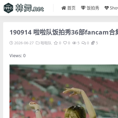
首页
饭拍秀
Sh
190914 啦啦队饭拍秀36部fancam合集[
2026-06-27
啦啦队
0
0
5
0
5
Views: 0