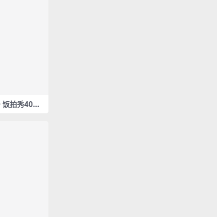
ND 饭拍秀40部f
]