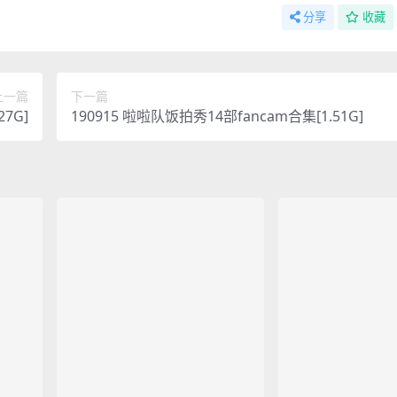
分享
收藏
上一篇
下一篇
27G]
190915 啦啦队饭拍秀14部fancam合集[1.51G]