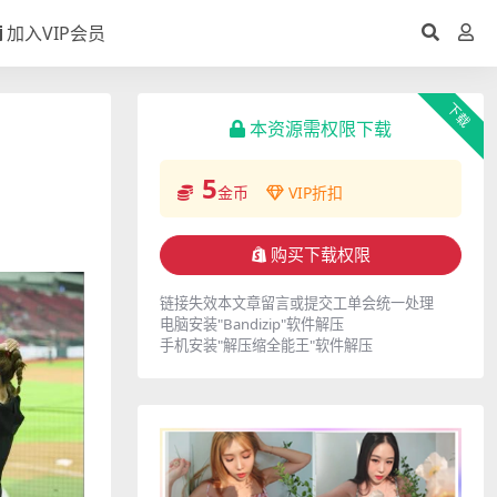
加入VIP会员
下载
本资源需权限下载
5
金币
VIP折扣
购买下载权限
链接失效本文章留言或提交工单会统一处理
电脑安装"Bandizip"软件解压
手机安装"解压缩全能王"软件解压