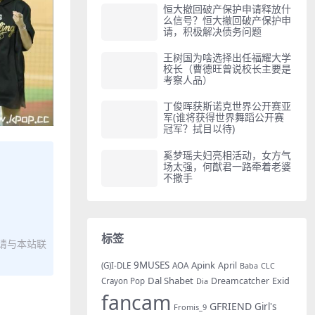
恒大撤回破产保护申请释放什
么信号？恒大撤回破产保护申
请，积极解决债务问题
王树国为啥选择出任福耀大学
校长（曹德旺曾说校长主要是
考察人品）
丁俊晖获斯诺克世界公开赛亚
军(谁将获得世界舞蹈公开赛
冠军？拭目以待)
奚梦瑶夫妇亮相活动，女方气
场太强，何猷君一路牵着老婆
不撒手
标签
请与本站联
9MUSES
Apink
AOA
April
(G)I-DLE
Baba
CLC
Dal Shabet
Exid
Dreamcatcher
Crayon Pop
Dia
fancam
GFRIEND
Girl's
Fromis_9