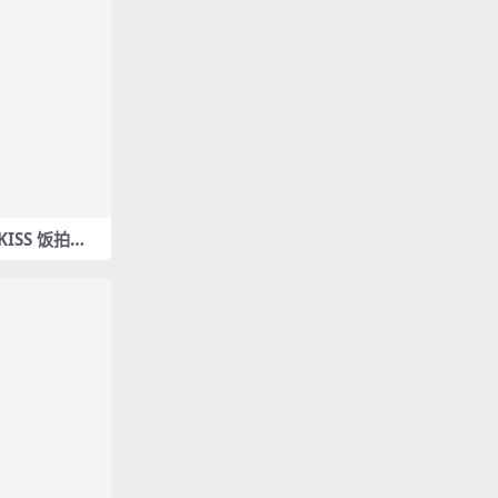
 KISS 饭拍秀5
99G]