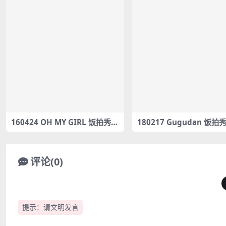
160424 OH MY GIRL 饭拍秀1
180217 Gugudan 饭拍
6部fancam合集[1.86G]
fancam合集[5.37G]
评论(0)
提示：请文明发言