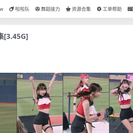
ow
啦啦队
舞蹈接力
资源合集
工单帮助
3.45G]