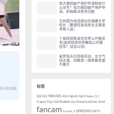
恒大撤回破产保护申请释放什
么信号？恒大撤回破产保护申
请，积极解决债务问题
王树国为啥选择出任福耀大学
校长（曹德旺曾说校长主要是
考察人品）
丁俊晖获斯诺克世界公开赛亚
军(谁将获得世界舞蹈公开赛
冠军？拭目以待)
奚梦瑶夫妇亮相活动，女方气
场太强，何猷君一路牵着老婆
不撒手
标签
请与本站联
9MUSES
Apink
AOA
April
(G)I-DLE
Baba
CLC
Dal Shabet
Exid
Dreamcatcher
Crayon Pop
Dia
fancam
GFRIEND
Girl's
Fromis_9