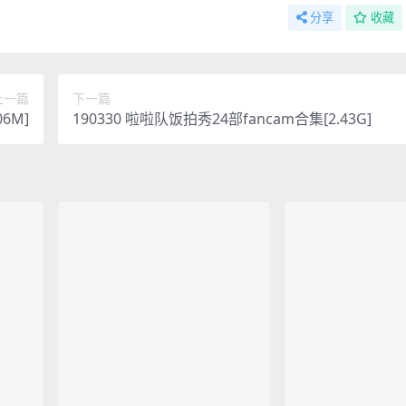
分享
收藏
上一篇
下一篇
6M]
190330 啦啦队饭拍秀24部fancam合集[2.43G]