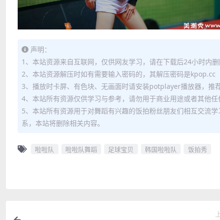
声明：
1、本站资源来自互联网，仅供网友学习，请在下载后24小时内删
2、本站资源解压时如有需要输入密码的，其解压密码是kpop.cc
3、播放时卡屏、有色块、无画面时请安装potplayer播放器，
4、本站所有资源仅供学习与参考，请勿用于商业用途或者其他任
5、本站所有资源用于对舞蹈有兴趣的饭拍粉丝朋友们相互交流学
系，本站将删除相关内容。
啦啦队
啦啦队舞蹈
足球宝贝
韩国啦啦队
饭拍秀