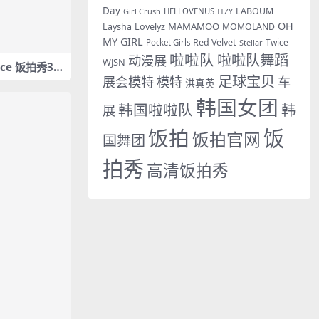
Day
LABOUM
Girl Crush
HELLOVENUS
ITZY
OH
MAMAMOO
Laysha
Lovelyz
MOMOLAND
MY GIRL
Red Velvet
Twice
Pocket Girls
Stellar
啦啦队
啦啦队舞蹈
动漫展
WJSN
rvice 饭拍秀3部
足球宝贝
展会模特
模特
车
M]
洪真英
韩国女团
韩国啦啦队
韩
展
饭拍
饭
饭拍官网
国舞团
拍秀
高清饭拍秀