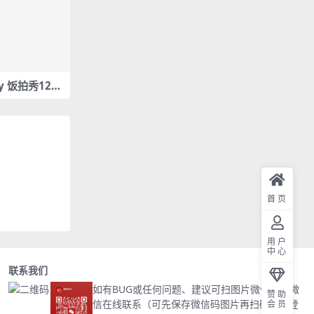
Day 饭拍秀12部
M]
首页
用户
中心
联系我们
如有BUG或任何问题、建议可扫图片微信码加微
赞助
信在线联系（可先保存微信码图片再扫码）或登
会员