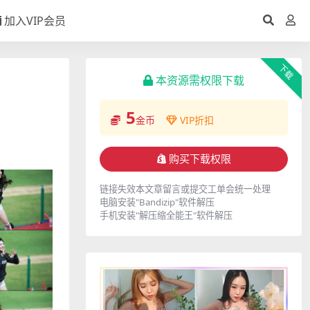
加入VIP会员
下载
本资源需权限下载
5
金币
VIP折扣
购买下载权限
链接失效本文章留言或提交工单会统一处理
电脑安装"Bandizip"软件解压
手机安装"解压缩全能王"软件解压