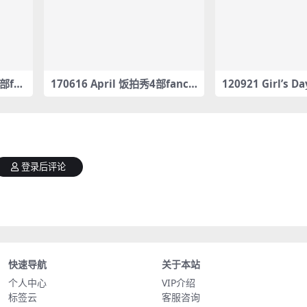
1部fa
170616 April 饭拍秀4部fanca
120921 Girl’s 
m合集[366M]
fancam合集[982
登录后评论
快速导航
关于本站
个人中心
VIP介绍
标签云
客服咨询