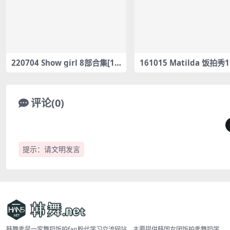
220704 Show girl 8部合集[1.9
161015 Matilda 饭拍秀
5G] #19714-19721
ncam合集[161M]
评论(0)
提示：请文明发言
韩舞秀是一家舞蹈饭拍fan粉丝学习交流网站，主要提供韩国女团饭拍秀舞蹈学