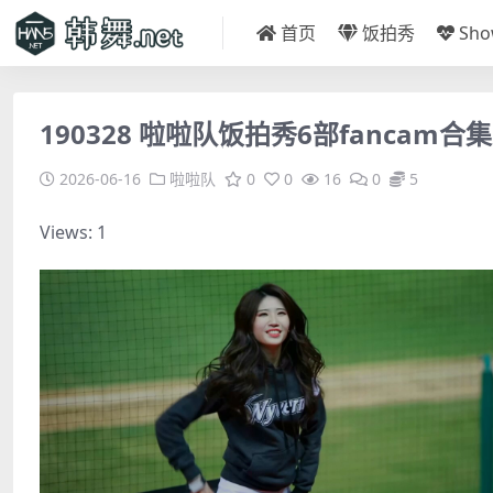
首页
饭拍秀
Sh
190328 啦啦队饭拍秀6部fancam合集[
2026-06-16
啦啦队
0
0
16
0
5
Views: 1