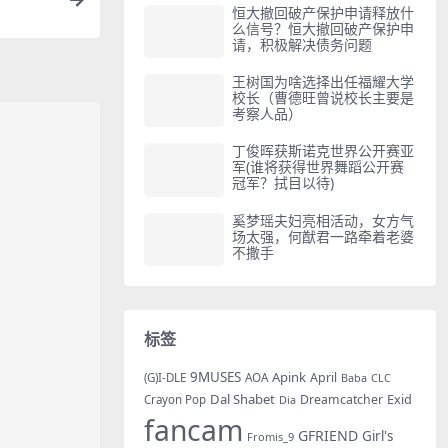
恒大撤回破产保护申请释放什
么信号？恒大撤回破产保护申
请，积极解决债务问题
王树国为啥选择出任福耀大学
校长（曹德旺曾说校长主要是
考察人品）
丁俊晖获斯诺克世界公开赛亚
军(谁将获得世界舞蹈公开赛
冠军？拭目以待)
奚梦瑶夫妇亮相活动，女方气
场太强，何猷君一路牵着老婆
不撒手
标签
9MUSES
Apink
AOA
April
(G)I-DLE
Baba
CLC
Dal Shabet
Exid
Dreamcatcher
Crayon Pop
Dia
fancam
GFRIEND
Girl's
Fromis_9