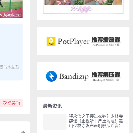
请与本站联
点赞(
0
)
最新资讯
释永信之子接过衣钵？少林寺
辟谣（正视听丨严重污蔑！嵩
山少林寺发布声明驳斥谣言）