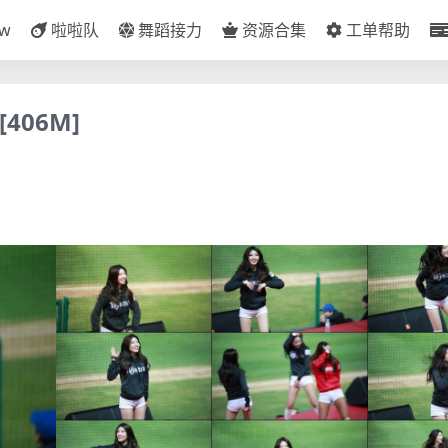
ow
啦啦队
舞蹈接力
资源合集
工单帮助
406M]