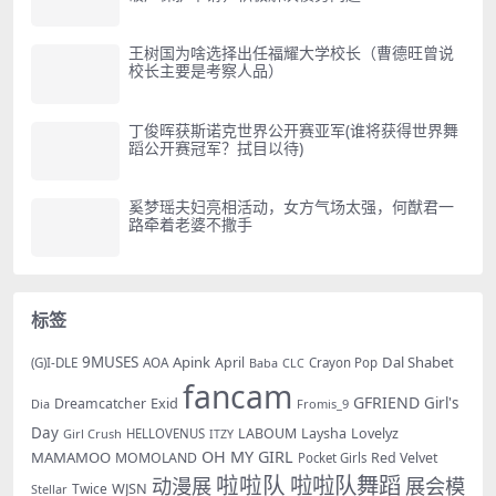
王树国为啥选择出任福耀大学校长（曹德旺曾说
校长主要是考察人品）
丁俊晖获斯诺克世界公开赛亚军(谁将获得世界舞
蹈公开赛冠军？拭目以待)
奚梦瑶夫妇亮相活动，女方气场太强，何猷君一
路牵着老婆不撒手
标签
9MUSES
Apink
Dal Shabet
AOA
April
(G)I-DLE
Baba
Crayon Pop
CLC
fancam
GFRIEND
Exid
Girl's
Dreamcatcher
Dia
Fromis_9
Day
LABOUM
Laysha
Lovelyz
Girl Crush
HELLOVENUS
ITZY
OH MY GIRL
MAMAMOO
MOMOLAND
Red Velvet
Pocket Girls
啦啦队
啦啦队舞蹈
动漫展
展会模
WJSN
Twice
Stellar