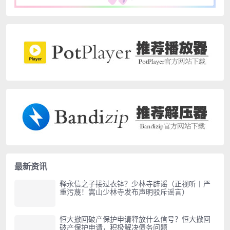
最新资讯
释永信之子接过衣钵？少林寺辟谣（正视听丨严
重污蔑！嵩山少林寺发布声明驳斥谣言）
恒大撤回破产保护申请释放什么信号？恒大撤回
破产保护申请，积极解决债务问题