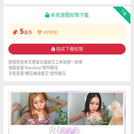
下载
本资源需权限下载
5
金币
VIP折扣
购买下载权限
链接失效本文章留言或提交工单会统一处理
电脑安装"Bandizip"软件解压
手机安装"解压缩全能王"软件解压