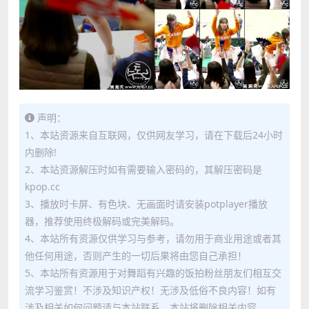
声明：
1、本站资源来自互联网，仅供网友学习，请在下载后24小时
内删除!
2、本站资源解压时如有需要输入密码的，其解压密码是
kpop.cc
3、播放时卡屏、有色块、无画面时请安装potplayer播放
器，推荐使用终极解码或完美解码。
4、本站所有资源仅供学习与参考，请勿用于商业用途或者其
他任何用途，否则产生的一切后果将由您自己承担！
5、本站所有资源用于对舞蹈有兴趣的饭拍粉丝朋友们相互交
流学习鉴赏！不涉及知识产权！无涉及低俗不良内容！如有
涉及相关如何问题请与本站联系，本站将删除相关内容。