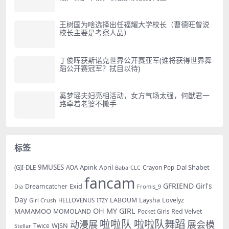
王树国为啥选择出任福耀大学校长（曹德旺曾说
校长主要是考察人品）
丁俊晖获斯诺克世界公开赛亚军(谁将获得世界舞
蹈公开赛冠军？拭目以待)
奚梦瑶夫妇亮相活动，女方气场太强，何猷君一
路牵着老婆不撒手
标签
9MUSES
Apink
Dal Shabet
AOA
April
(G)I-DLE
Baba
Crayon Pop
CLC
fancam
GFRIEND
Exid
Girl's
Dreamcatcher
Dia
Fromis_9
Day
LABOUM
Laysha
Lovelyz
Girl Crush
HELLOVENUS
ITZY
OH MY GIRL
MAMAMOO
MOMOLAND
Red Velvet
Pocket Girls
啦啦队
啦啦队舞蹈
动漫展
展会模
WJSN
Twice
Stellar