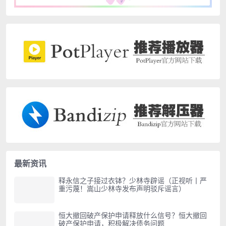
最新资讯
释永信之子接过衣钵？少林寺辟谣（正视听丨严
重污蔑！嵩山少林寺发布声明驳斥谣言）
恒大撤回破产保护申请释放什么信号？恒大撤回
破产保护申请，积极解决债务问题