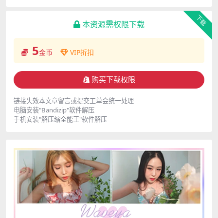
下载
本资源需权限下载
5
金币
VIP折扣
购买下载权限
链接失效本文章留言或提交工单会统一处理
电脑安装"Bandizip"软件解压
手机安装"解压缩全能王"软件解压