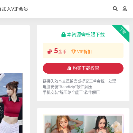
加入VIP会员
下载
本资源需权限下载
5
金币
VIP折扣
购买下载权限
链接失效本文章留言或提交工单会统一处理
电脑安装"Bandizip"软件解压
手机安装"解压缩全能王"软件解压