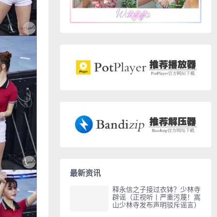
最新资讯
释永信之子接过衣钵？少林寺
辟谣（正视听丨严重污蔑！嵩
山少林寺发布声明驳斥谣言）