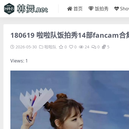
首页
饭拍秀
Sh
180619 啦啦队饭拍秀14部fancam合集
2026-05-30
啦啦队
0
0
24
0
5
Views: 1