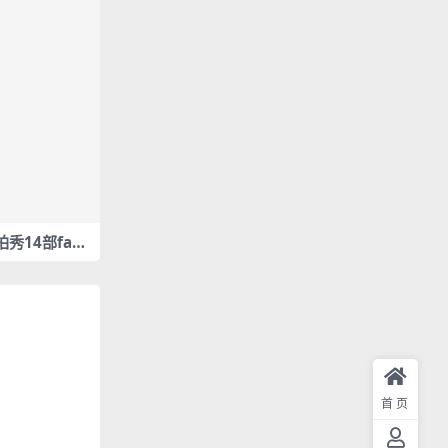
拍秀14部fanc
首页