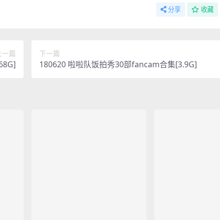
分享
收藏
上一篇
下一篇
68G]
180620 啦啦队饭拍秀30部fancam合集[3.9G]