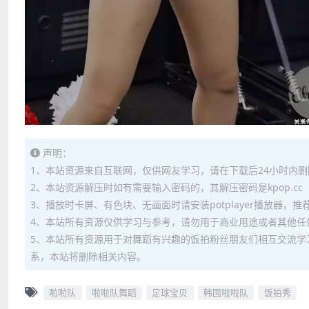
声明：
1、本站资源来自互联网，仅供网友学习，请在下载后24小时内删
2、本站资源解压时如有需要输入密码的，其解压密码是kpop.cc
3、播放时卡屏、有色块、无画面时请安装potplayer播放器，
4、本站所有资源仅供学习与参考，请勿用于商业用途或者其他任
5、本站所有资源用于对舞蹈有兴趣的饭拍粉丝朋友们相互交流学
系，本站将删除相关内容。
啦啦队
啦啦队舞蹈
足球宝贝
韩国啦啦队
饭拍秀