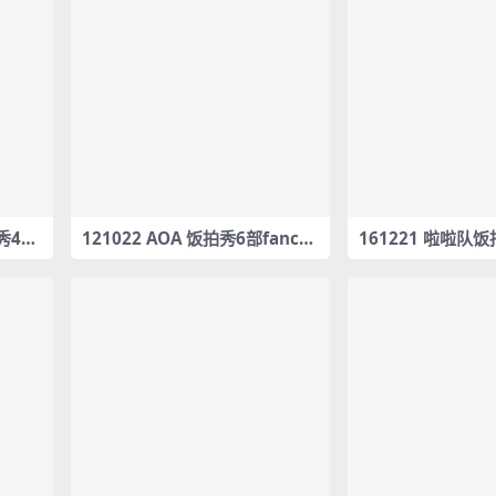
拍秀4部
121022 AOA 饭拍秀6部fanca
161221 啦啦队饭
m合集[703M]
m合集[77.1M]