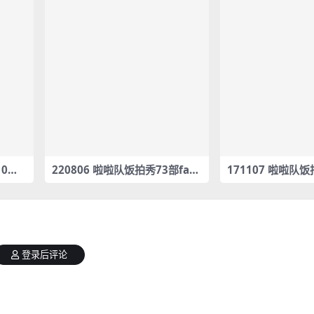
10部f
220806 啦啦队饭拍秀73部fanc
171107 啦啦队饭
am合集[16.6G]
am合集[966M]
登录后评论