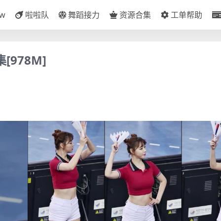
ow
啦啦队
舞蹈接力
资源合集
工单帮助
[978M]