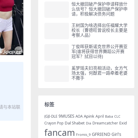
恒大撤回破产保护申请释放什
么信号？恒大撤回破产保护申
请，积极解决债务问题
王树国为啥选择出任福耀大学
校长（曹德旺曾说校长主要是
考察人品）
丁俊晖获斯诺克世界公开赛亚
军(谁将获得世界舞蹈公开赛
冠军？拭目以待)
奚梦瑶夫妇亮相活动，女方气
场太强，何猷君一路牵着老婆
不撒手
标签
请与本站联
9MUSES
Apink
AOA
April
(G)I-DLE
Baba
CLC
Dal Shabet
Exid
Dreamcatcher
Crayon Pop
Dia
fancam
GFRIEND
Girl's
Fromis_9