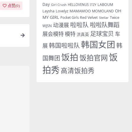
Day
LABOUM
Girl Crush
HELLOVENUS
ITZY
点赞(
0
)
OH
MAMAMOO
Laysha
Lovelyz
MOMOLAND
MY GIRL
Red Velvet
Twice
Pocket Girls
Stellar
啦啦队
啦啦队舞蹈
动漫展
WJSN
足球宝贝
展会模特
模特
车
洪真英
韩国女团
韩国啦啦队
韩
展
饭拍
饭
饭拍官网
国舞团
拍秀
高清饭拍秀