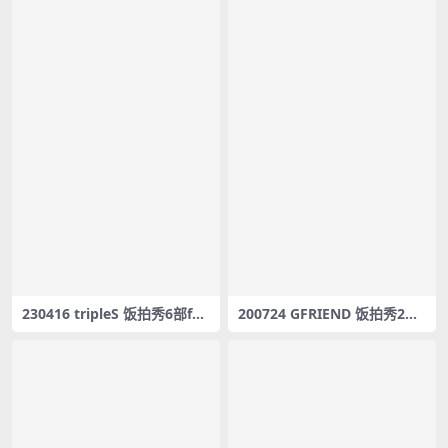
230416 tripleS 饭拍秀6部fan
200724 GFRIEND 饭拍秀2部f
cam合集[2.78G]
ancam合集[219M]