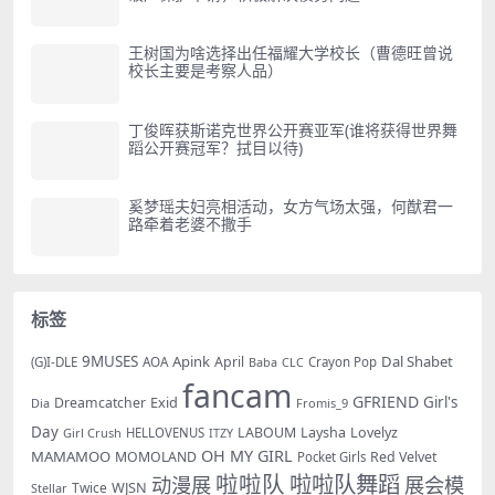
王树国为啥选择出任福耀大学校长（曹德旺曾说
校长主要是考察人品）
丁俊晖获斯诺克世界公开赛亚军(谁将获得世界舞
蹈公开赛冠军？拭目以待)
奚梦瑶夫妇亮相活动，女方气场太强，何猷君一
路牵着老婆不撒手
标签
9MUSES
Apink
Dal Shabet
AOA
April
(G)I-DLE
Baba
Crayon Pop
CLC
fancam
GFRIEND
Exid
Girl's
Dreamcatcher
Dia
Fromis_9
Day
LABOUM
Laysha
Lovelyz
Girl Crush
HELLOVENUS
ITZY
OH MY GIRL
MAMAMOO
MOMOLAND
Red Velvet
Pocket Girls
啦啦队
啦啦队舞蹈
动漫展
展会模
WJSN
Twice
Stellar