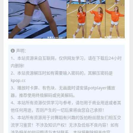
声明：
1、本站资源来自互联网，仅供网友学习，请在下载后24小时
内删除!
2、本站资源解压时如有需要输入密码的，其解压密码是
kpop.cc
3、播放时卡屏、有色块、无画面时请安装potplayer播放
器，推荐使用终极解码或完美解码。
4、本站所有资源仅供学习与参考，请勿用于商业用途或者其
他任何用途，否则产生的一切后果将由您自己承担！
5、本站所有资源用于对舞蹈有兴趣的饭拍粉丝朋友们相互交
流学习鉴赏！不涉及知识产权！无涉及低俗不良内容！如有
涉及相关如何问题请与本站联系，本站将删除相关内容。