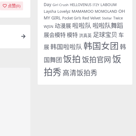
Day
LABOUM
Girl Crush
HELLOVENUS
ITZY
点赞(
0
)
OH
MAMAMOO
Laysha
Lovelyz
MOMOLAND
MY GIRL
Red Velvet
Twice
Pocket Girls
Stellar
啦啦队
啦啦队舞蹈
动漫展
WJSN
足球宝贝
展会模特
模特
车
洪真英
韩国女团
韩国啦啦队
韩
展
饭拍
饭
饭拍官网
国舞团
拍秀
高清饭拍秀