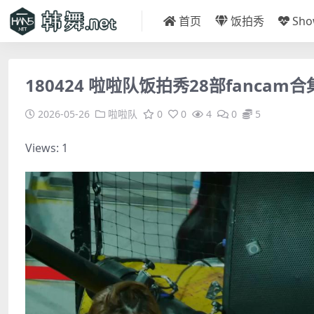
首页
饭拍秀
Sh
180424 啦啦队饭拍秀28部fancam合集[
2026-05-26
啦啦队
0
0
4
0
5
Views: 1