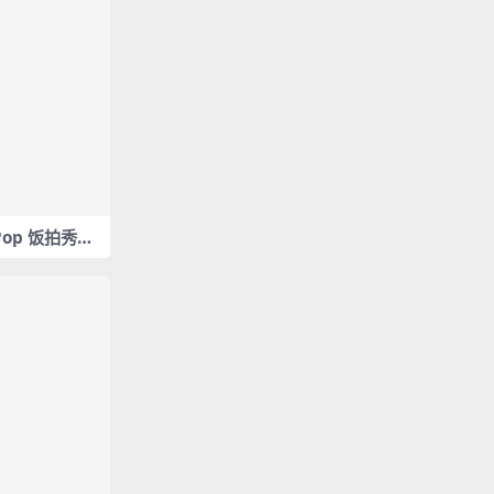
 Pop 饭拍秀5
5M]