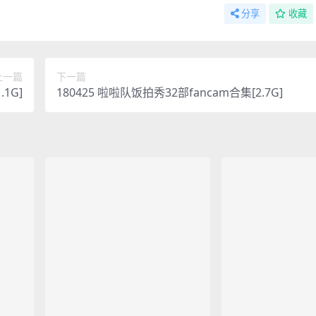
分享
收藏
上一篇
下一篇
1G]
180425 啦啦队饭拍秀32部fancam合集[2.7G]