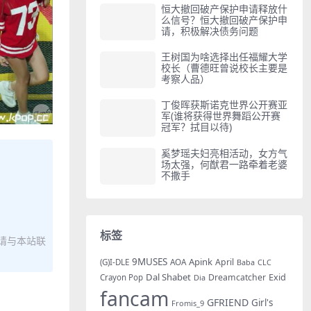
恒大撤回破产保护申请释放什
么信号？恒大撤回破产保护申
请，积极解决债务问题
王树国为啥选择出任福耀大学
校长（曹德旺曾说校长主要是
考察人品）
丁俊晖获斯诺克世界公开赛亚
军(谁将获得世界舞蹈公开赛
冠军？拭目以待)
奚梦瑶夫妇亮相活动，女方气
场太强，何猷君一路牵着老婆
不撒手
标签
请与本站联
9MUSES
Apink
AOA
April
(G)I-DLE
Baba
CLC
Dal Shabet
Exid
Dreamcatcher
Crayon Pop
Dia
fancam
GFRIEND
Girl's
Fromis_9