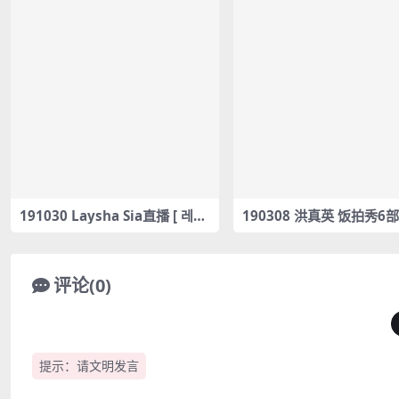
191030 Laysha Sia直播 [ 레이
190308 洪真英 饭拍秀6部
샤 라이브 Laysha Live ] 시아 /
am合集[1.78G]
Dalshabet – JOKER – #0055
评论(0)
提示：请文明发言