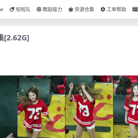
ow
啦啦队
舞蹈接力
资源合集
工单帮助
2.62G]