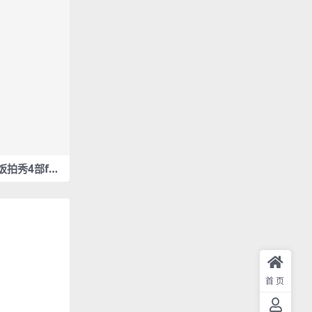
y 饭拍秀4部fan
首页