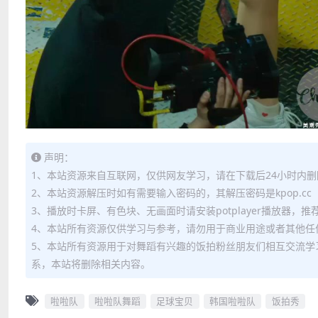
声明：
1、本站资源来自互联网，仅供网友学习，请在下载后24小时内删
2、本站资源解压时如有需要输入密码的，其解压密码是kpop.cc
3、播放时卡屏、有色块、无画面时请安装potplayer播放器，
4、本站所有资源仅供学习与参考，请勿用于商业用途或者其他任
5、本站所有资源用于对舞蹈有兴趣的饭拍粉丝朋友们相互交流学
系，本站将删除相关内容。
啦啦队
啦啦队舞蹈
足球宝贝
韩国啦啦队
饭拍秀