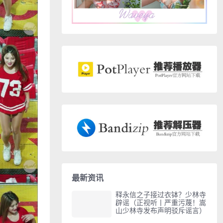
最新资讯
释永信之子接过衣钵？少林寺
辟谣（正视听丨严重污蔑！嵩
山少林寺发布声明驳斥谣言）