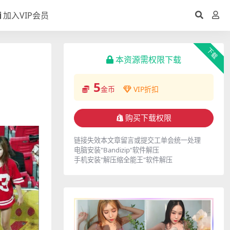
加入VIP会员
下载
本资源需权限下载
5
金币
VIP折扣
购买下载权限
链接失效本文章留言或提交工单会统一处理
电脑安装"Bandizip"软件解压
手机安装"解压缩全能王"软件解压