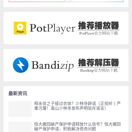
最新资讯
释永信之子接过衣钵？少林寺辟谣（正视听丨严
重污蔑！嵩山少林寺发布声明驳斥谣言）
恒大撤回破产保护申请释放什么信号？恒大撤回
破产保护申请，积极解决债务问题