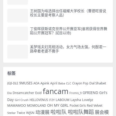
王树国为啥选择出任福耀大学校长（曹德旺曾说
校长主要是考察人品）
丁俊晖获斯诺克世界公开赛亚军(谁将获得世界舞
蹈公开赛冠军？拭目以待)
奚梦瑶夫妇亮相活动，女方气场太强，何猷君一
路牵着老婆不撒手
标签
9MUSES
Apink
Dal Shabet
AOA
April
(G)I-DLE
Baba
Crayon Pop
CLC
fancam
GFRIEND
Exid
Girl's
Dreamcatcher
Dia
Fromis_9
Day
LABOUM
Laysha
Lovelyz
Girl Crush
HELLOVENUS
ITZY
OH MY GIRL
MAMAMOO
MOMOLAND
Red Velvet
Pocket Girls
啦啦队
啦啦队舞蹈
动漫展
展会模
WJSN
Twice
Stellar