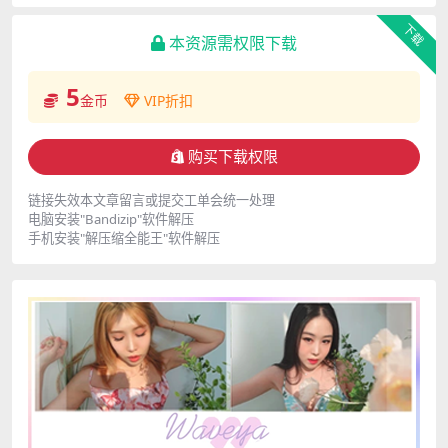
下载
本资源需权限下载
5
金币
VIP折扣
购买下载权限
链接失效本文章留言或提交工单会统一处理
电脑安装"Bandizip"软件解压
手机安装"解压缩全能王"软件解压