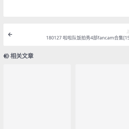
180127 啦啦队饭拍秀4部fancam合集[15
相关文章