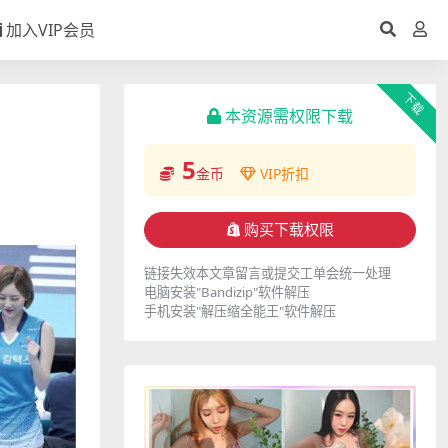
加入VIP会员
下载
本资源需权限下载
5
金币
VIP折扣
购买下载权限
链接失效本文章留言或提交工单会统一处理
电脑安装"Bandizip"软件解压
手机安装"解压缩全能王"软件解压