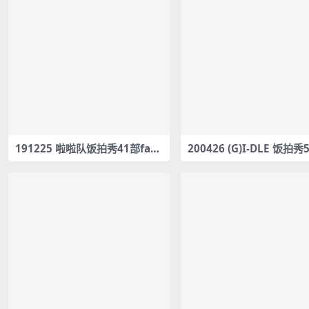
191225 啦啦队饭拍秀41部fanc
200426 (G)I-DLE 饭拍秀
am合集[5.33G]
ncam合集[1.48G]