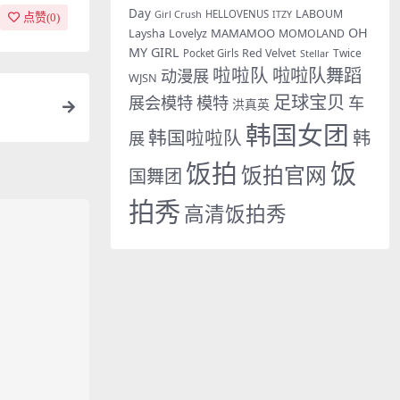
Day
LABOUM
Girl Crush
HELLOVENUS
ITZY
点赞(
0
)
OH
MAMAMOO
Laysha
Lovelyz
MOMOLAND
MY GIRL
Red Velvet
Twice
Pocket Girls
Stellar
啦啦队
啦啦队舞蹈
动漫展
WJSN
足球宝贝
展会模特
模特
车
洪真英
韩国女团
韩国啦啦队
韩
展
饭拍
饭
饭拍官网
国舞团
拍秀
高清饭拍秀