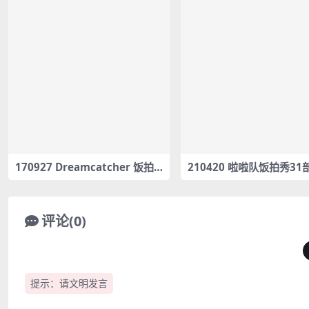
170927 Dreamcatcher 饭拍
210420 啦啦队饭拍秀31部
秀15部fancam合集[4.48G]
am合集[5.4G]
评论(0)
提示：请文明发言