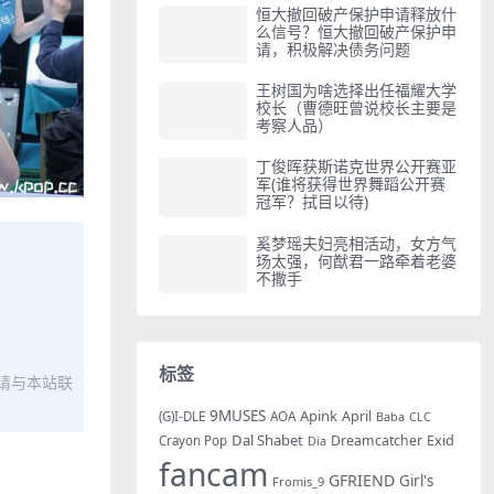
恒大撤回破产保护申请释放什
么信号？恒大撤回破产保护申
请，积极解决债务问题
王树国为啥选择出任福耀大学
校长（曹德旺曾说校长主要是
考察人品）
丁俊晖获斯诺克世界公开赛亚
军(谁将获得世界舞蹈公开赛
冠军？拭目以待)
奚梦瑶夫妇亮相活动，女方气
场太强，何猷君一路牵着老婆
不撒手
标签
请与本站联
9MUSES
Apink
AOA
April
(G)I-DLE
Baba
CLC
Dal Shabet
Exid
Dreamcatcher
Crayon Pop
Dia
fancam
GFRIEND
Girl's
Fromis_9