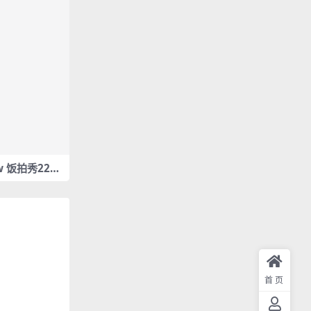
low 饭拍秀22部
G]
首页