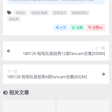
啦啦队
啦啦队舞蹈
足球宝贝
韩国啦啦队
饭拍秀
分享
收藏
点赞(
0
)
上一篇
180126 啦啦队饭拍秀12部fancam合集[930M]
下一篇
180128 啦啦队饭拍秀6部fancam合集[602M]
相关文章