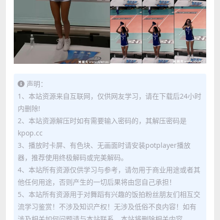
声明：
1、本站资源来自互联网，仅供网友学习，请在下载后24小时
内删除!
2、本站资源解压时如有需要输入密码的，其解压密码是
kpop.cc
3、播放时卡屏、有色块、无画面时请安装potplayer播放
器，推荐使用终极解码或完美解码。
4、本站所有资源仅供学习与参考，请勿用于商业用途或者其
他任何用途，否则产生的一切后果将由您自己承担！
5、本站所有资源用于对舞蹈有兴趣的饭拍粉丝朋友们相互交
流学习鉴赏！不涉及知识产权！无涉及低俗不良内容！如有
涉及相关如何问题请与本站联系，本站将删除相关内容。