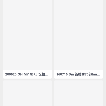
200625 OH MY GIRL 饭拍秀
160716 Dia 饭拍秀75部fanca
8部fancam合集[5.27G]
m合集[15.1G]