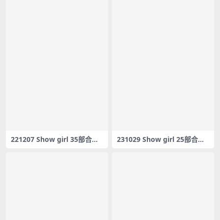
221207 Show girl 35部合集
231029 Show girl 25部合集
[9.01G] #23024-23045
[7.04G] #37984-38008