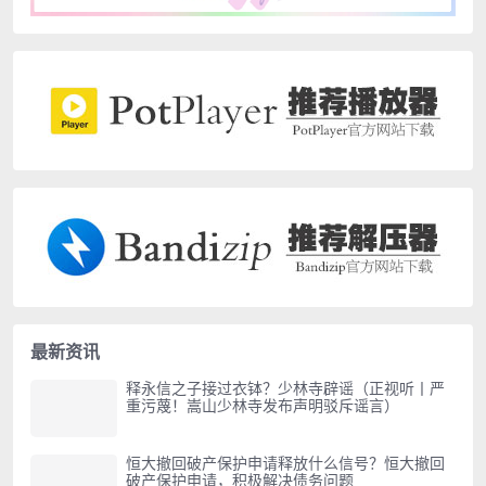
最新资讯
释永信之子接过衣钵？少林寺辟谣（正视听丨严
重污蔑！嵩山少林寺发布声明驳斥谣言）
恒大撤回破产保护申请释放什么信号？恒大撤回
破产保护申请，积极解决债务问题