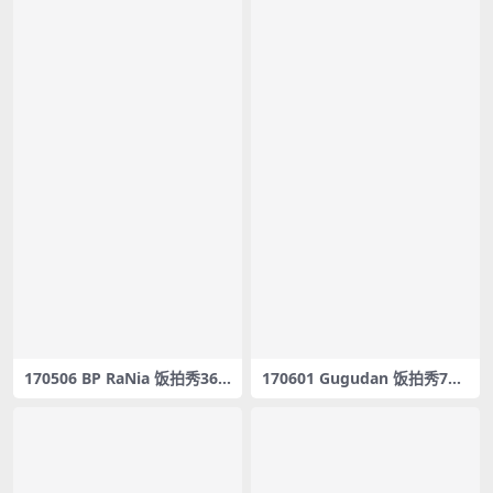
170506 BP RaNia 饭拍秀36
170601 Gugudan 饭拍秀71
部fancam合集[9.31G]
部fancam合集[22G]