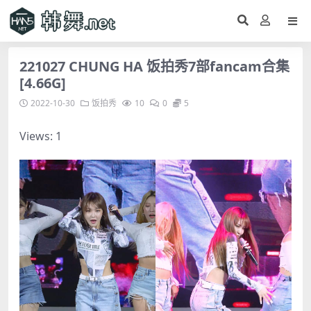
221027 CHUNG HA 饭拍秀7部fancam合集
[4.66G]
2022-10-30
饭拍秀
10
0
5
Views: 1