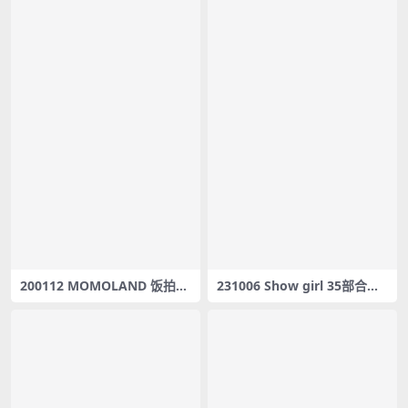
200112 MOMOLAND 饭拍秀
231006 Show girl 35部合集
15部fancam合集[6.7G]
[9.89G] #37166-37200