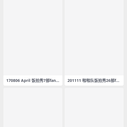
170806 April 饭拍秀7部fanc
201111 啦啦队饭拍秀26部fan
am合集[1.35G]
cam合集[9.64G]