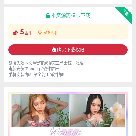
下载
本资源需权限下载
5
金币
VIP折扣
购买下载权限
链接失效本文章留言或提交工单会统一处理
电脑安装"Bandizip"软件解压
手机安装"解压缩全能王"软件解压