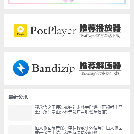
最新资讯
释永信之子接过衣钵？少林寺辟谣（正视听丨严
重污蔑！嵩山少林寺发布声明驳斥谣言）
恒大撤回破产保护申请释放什么信号？恒大撤回
破产保护申请，积极解决债务问题