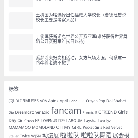
王树国为啥选择出任福耀大学校长（曹德旺曾说
校长主要是考察人品）
丁俊晖获斯诺克世界公开赛亚军(谁将获得世界舞
蹈公开赛冠军？拭目以待)
奚梦瑶夫妇亮相活动，女方气场太强，何猷君一
路牵着老婆不撒手
标签
9MUSES
Apink
Dal Shabet
AOA
April
(G)I-DLE
Baba
Crayon Pop
CLC
fancam
GFRIEND
Exid
Girl's
Dreamcatcher
Dia
Fromis_9
Day
LABOUM
Laysha
Lovelyz
Girl Crush
HELLOVENUS
ITZY
OH MY GIRL
MAMAMOO
MOMOLAND
Red Velvet
Pocket Girls
啦啦队
啦啦队舞蹈
动漫展
展会模
WJSN
Twice
Stellar