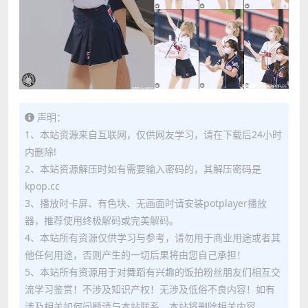
声明：
1、本站资源来自互联网，仅供网友学习，请在下载后24小时
内删除!
2、本站资源解压时如有需要输入密码的，其解压密码是
kpop.cc
3、播放时卡屏、有色块、无画面时请安装potplayer播放
器，推荐使用终极解码或完美解码。
4、本站所有资源仅供学习与参考，请勿用于商业用途或者其
他任何用途，否则产生的一切后果将由您自己承担！
5、本站所有资源用于对舞蹈有兴趣的饭拍粉丝朋友们相互交
流学习鉴赏！不涉及知识产权！无涉及低俗不良内容！如有
涉及相关如何问题请与本站联系，本站将删除相关内容。