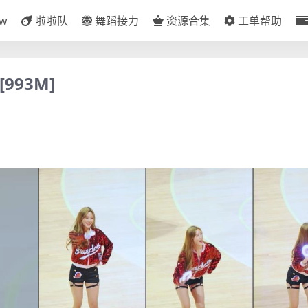
ow
啦啦队
舞蹈接力
资源合集
工单帮助
993M]