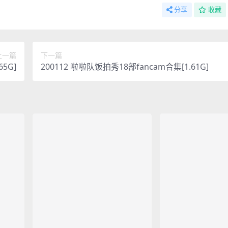
分享
收藏
上一篇
下一篇
65G]
200112 啦啦队饭拍秀18部fancam合集[1.61G]