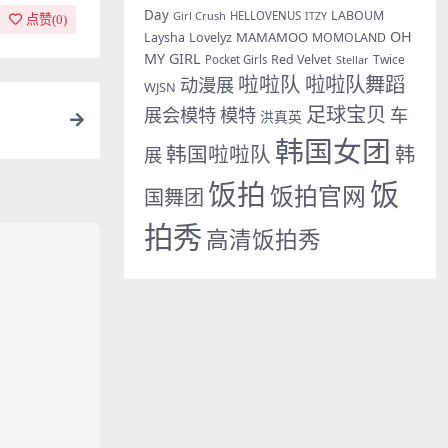
Day
LABOUM
Girl Crush
HELLOVENUS
ITZY
点赞(
0
)
OH
MAMAMOO
Laysha
Lovelyz
MOMOLAND
MY GIRL
Red Velvet
Twice
Pocket Girls
Stellar
啦啦队
啦啦队舞蹈
动漫展
WJSN
足球宝贝
展会模特
模特
车
洪真英
韩国女团
韩国啦啦队
韩
展
饭拍
饭
饭拍官网
国舞团
拍秀
高清饭拍秀