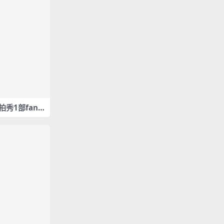
饭拍秀1部fanc