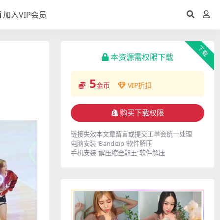
加入VIP会员
下载
本资源需权限下载
5
金币
VIP折扣
购买下载权限
链接失效本文章留言或提交工单会统一处理
电脑安装"Bandizip"软件解压
手机安装"解压缩全能王"软件解压