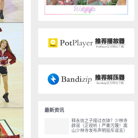
最新资讯
释永信之子接过衣钵？少林寺
辟谣（正视听丨严重污蔑！嵩
山少林寺发布声明驳斥谣言）