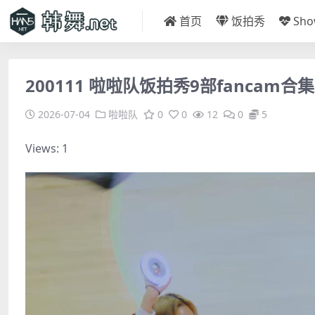
首页
饭拍秀
Sh
200111 啦啦队饭拍秀9部fancam合集[
2026-07-04
啦啦队
0
0
12
0
5
Views: 1