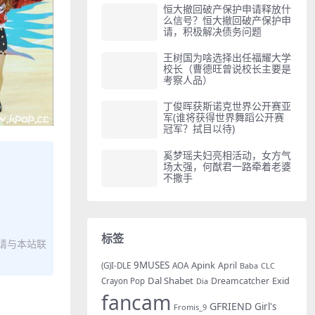
恒大撤回破产保护申请释放什
么信号？恒大撤回破产保护申
请，积极解决债务问题
王树国为啥选择出任福耀大学
校长（曹德旺曾说校长主要是
考察人品）
丁俊晖获斯诺克世界公开赛亚
军(谁将获得世界舞蹈公开赛
冠军？拭目以待)
奚梦瑶夫妇亮相活动，女方气
场太强，何猷君一路牵着老婆
不撒手
标签
请与本站联
9MUSES
Apink
AOA
April
(G)I-DLE
Baba
CLC
Dal Shabet
Exid
Dreamcatcher
Crayon Pop
Dia
fancam
GFRIEND
Girl's
Fromis_9