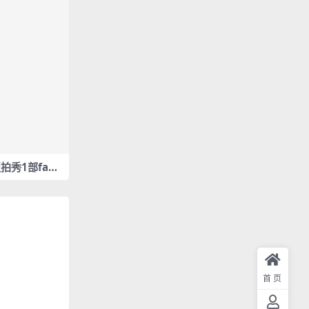
 饭拍秀1部fanc
首页