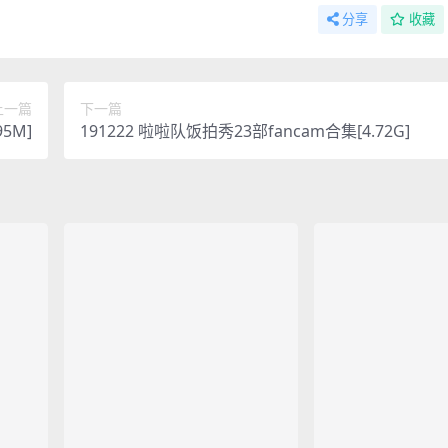
分享
收藏
上一篇
下一篇
5M]
191222 啦啦队饭拍秀23部fancam合集[4.72G]