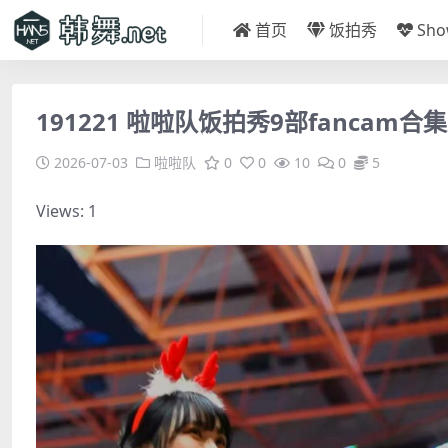
首页
饭拍秀
Sh
191221 啦啦队饭拍秀9部fancam合集[1
2026-07-03
啦啦队
0
0
10
0
5
Views: 1