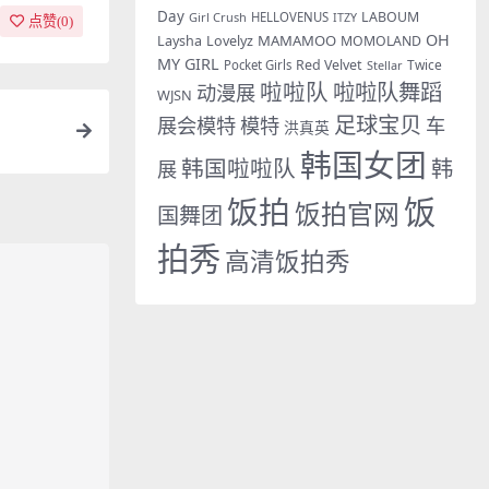
Day
LABOUM
Girl Crush
HELLOVENUS
ITZY
点赞(
0
)
OH
MAMAMOO
Laysha
Lovelyz
MOMOLAND
MY GIRL
Red Velvet
Twice
Pocket Girls
Stellar
啦啦队
啦啦队舞蹈
动漫展
WJSN
足球宝贝
展会模特
模特
车
洪真英
韩国女团
韩国啦啦队
韩
展
饭拍
饭
饭拍官网
国舞团
拍秀
高清饭拍秀