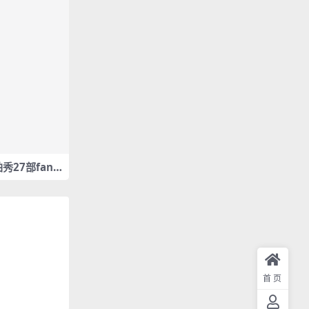
饭拍秀27部fanc
首页