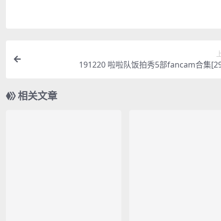
191220 啦啦队饭拍秀5部fancam合集[29
相关文章