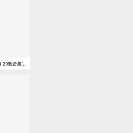
rl 20部合集[5.
985