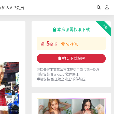
加入VIP会员
下载
本资源需权限下载
5
金币
VIP折扣
购买下载权限
链接失效本文章留言或提交工单会统一处理
电脑安装"Bandizip"软件解压
手机安装"解压缩全能王"软件解压