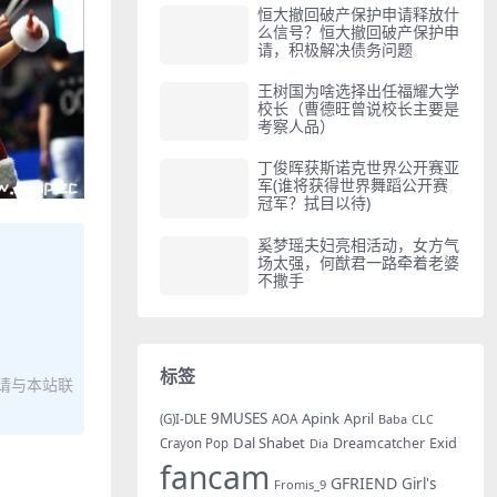
恒大撤回破产保护申请释放什
么信号？恒大撤回破产保护申
请，积极解决债务问题
王树国为啥选择出任福耀大学
校长（曹德旺曾说校长主要是
考察人品）
丁俊晖获斯诺克世界公开赛亚
军(谁将获得世界舞蹈公开赛
冠军？拭目以待)
奚梦瑶夫妇亮相活动，女方气
场太强，何猷君一路牵着老婆
不撒手
标签
请与本站联
9MUSES
Apink
AOA
April
(G)I-DLE
Baba
CLC
Dal Shabet
Exid
Dreamcatcher
Crayon Pop
Dia
fancam
GFRIEND
Girl's
Fromis_9