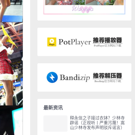
最新资讯
释永信之子接过衣钵？少林寺
辟谣（正视听丨严重污蔑！嵩
山少林寺发布声明驳斥谣言）