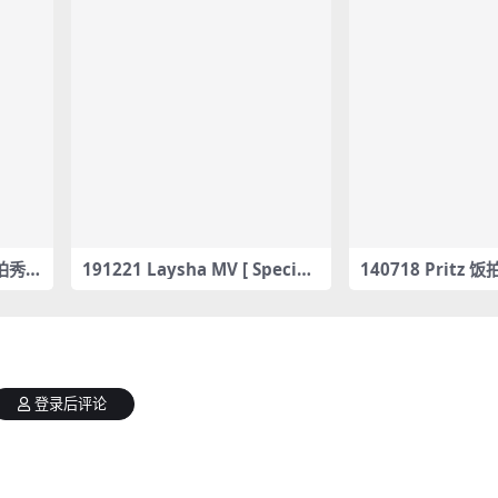
饭拍秀2
191221 Laysha MV [ Special
140718 Pritz 
Single MV ] ‘Freedom’ – Lays
am合集[4.47G]
ha X Guess – #0100
登录后评论