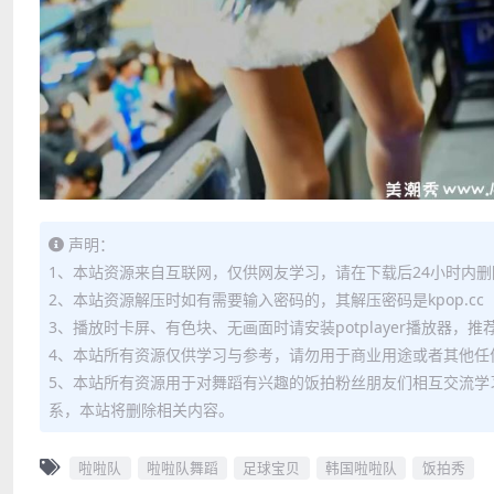
声明：
1、本站资源来自互联网，仅供网友学习，请在下载后24小时内删
2、本站资源解压时如有需要输入密码的，其解压密码是kpop.cc
3、播放时卡屏、有色块、无画面时请安装potplayer播放器，
4、本站所有资源仅供学习与参考，请勿用于商业用途或者其他任
5、本站所有资源用于对舞蹈有兴趣的饭拍粉丝朋友们相互交流学
系，本站将删除相关内容。
啦啦队
啦啦队舞蹈
足球宝贝
韩国啦啦队
饭拍秀