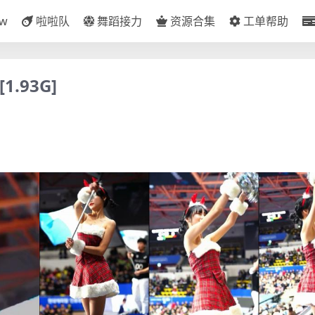
ow
啦啦队
舞蹈接力
资源合集
工单帮助
.93G]