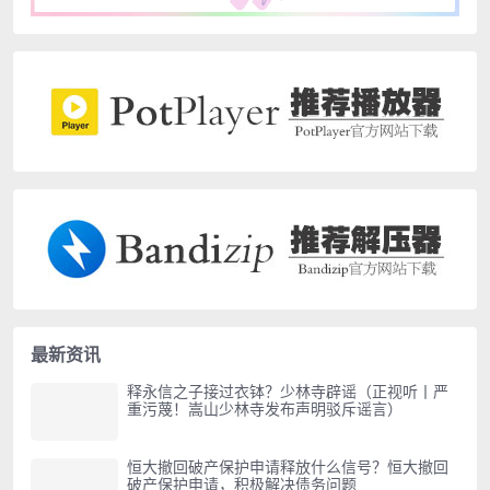
最新资讯
释永信之子接过衣钵？少林寺辟谣（正视听丨严
重污蔑！嵩山少林寺发布声明驳斥谣言）
恒大撤回破产保护申请释放什么信号？恒大撤回
破产保护申请，积极解决债务问题