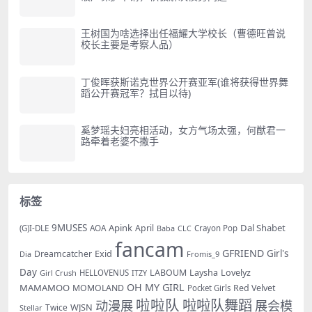
王树国为啥选择出任福耀大学校长（曹德旺曾说
校长主要是考察人品）
丁俊晖获斯诺克世界公开赛亚军(谁将获得世界舞
蹈公开赛冠军？拭目以待)
奚梦瑶夫妇亮相活动，女方气场太强，何猷君一
路牵着老婆不撒手
标签
9MUSES
Apink
Dal Shabet
AOA
April
(G)I-DLE
Baba
Crayon Pop
CLC
fancam
GFRIEND
Exid
Girl's
Dreamcatcher
Dia
Fromis_9
Day
LABOUM
Laysha
Lovelyz
Girl Crush
HELLOVENUS
ITZY
OH MY GIRL
MAMAMOO
MOMOLAND
Red Velvet
Pocket Girls
啦啦队
啦啦队舞蹈
动漫展
展会模
WJSN
Twice
Stellar