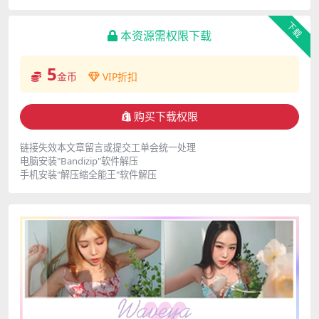
下载
本资源需权限下载
5
金币
VIP折扣
购买下载权限
链接失效本文章留言或提交工单会统一处理
电脑安装"Bandizip"软件解压
手机安装"解压缩全能王"软件解压