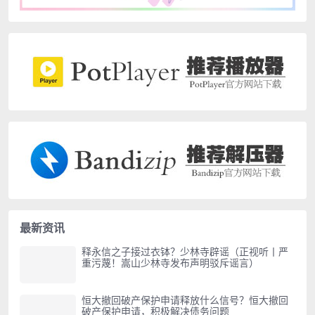
最新资讯
释永信之子接过衣钵？少林寺辟谣（正视听丨严
重污蔑！嵩山少林寺发布声明驳斥谣言）
恒大撤回破产保护申请释放什么信号？恒大撤回
破产保护申请，积极解决债务问题