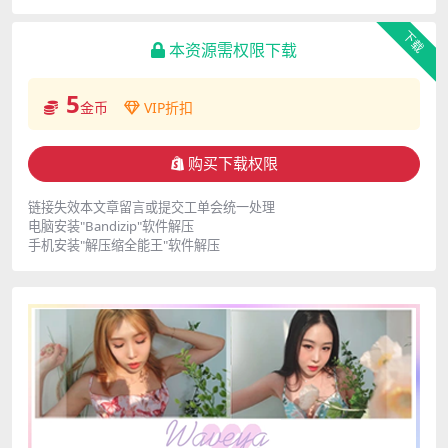
下载
本资源需权限下载
5
金币
VIP折扣
购买下载权限
链接失效本文章留言或提交工单会统一处理
电脑安装"Bandizip"软件解压
手机安装"解压缩全能王"软件解压