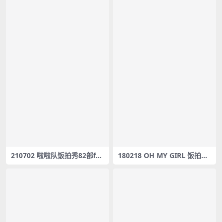
210702 啦啦队饭拍秀82部fan
180218 OH MY GIRL 饭拍秀
cam合集[16G]
87部fancam合集[38.6G]