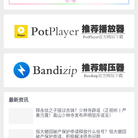
最新资讯
释永信之子接过衣钵？少林寺辟谣（正视听丨严
重污蔑！嵩山少林寺发布声明驳斥谣言）
恒大撤回破产保护申请释放什么信号？恒大撤回
破产保护申请，积极解决债务问题