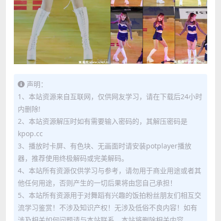
声明：
1、本站资源来自互联网，仅供网友学习，请在下载后24小时
内删除!
2、本站资源解压时如有需要输入密码的，其解压密码是
kpop.cc
3、播放时卡屏、有色块、无画面时请安装potplayer播放
器，推荐使用终极解码或完美解码。
4、本站所有资源仅供学习与参考，请勿用于商业用途或者其
他任何用途，否则产生的一切后果将由您自己承担！
5、本站所有资源用于对舞蹈有兴趣的饭拍粉丝朋友们相互交
流学习鉴赏！不涉及知识产权！无涉及低俗不良内容！如有
涉及相关如何问题请与本站联系，本站将删除相关内容。