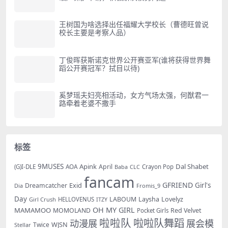
王树国为啥选择出任福耀大学校长（曹德旺曾说
校长主要是考察人品）
丁俊晖获斯诺克世界公开赛亚军(谁将获得世界舞
蹈公开赛冠军？拭目以待)
奚梦瑶夫妇亮相活动，女方气场太强，何猷君一
路牵着老婆不撒手
标签
9MUSES
Apink
Dal Shabet
AOA
April
(G)I-DLE
Baba
Crayon Pop
CLC
fancam
GFRIEND
Exid
Girl's
Dreamcatcher
Dia
Fromis_9
Day
LABOUM
Laysha
Lovelyz
Girl Crush
HELLOVENUS
ITZY
OH MY GIRL
MAMAMOO
MOMOLAND
Red Velvet
Pocket Girls
啦啦队
啦啦队舞蹈
动漫展
展会模
WJSN
Twice
Stellar