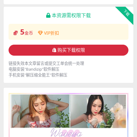
下载
本资源需权限下载
5
金币
VIP折扣
购买下载权限
链接失效本文章留言或提交工单会统一处理
电脑安装"Bandizip"软件解压
手机安装"解压缩全能王"软件解压