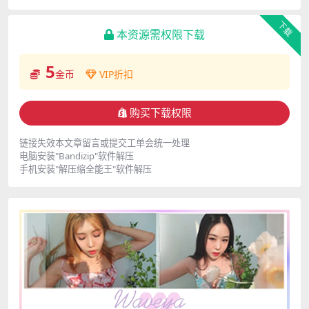
下载
本资源需权限下载
5
金币
VIP折扣
购买下载权限
链接失效本文章留言或提交工单会统一处理
电脑安装"Bandizip"软件解压
手机安装"解压缩全能王"软件解压