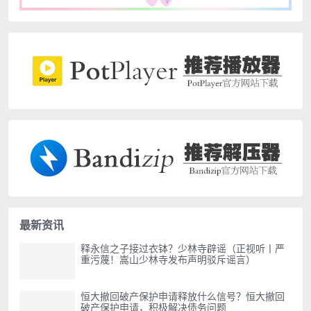
最新资讯
释永信之子接过衣钵？少林寺辟谣（正视听丨严
重污蔑！嵩山少林寺发布声明驳斥谣言）
恒大撤回破产保护申请释放什么信号？恒大撤回
破产保护申请，积极解决债务问题