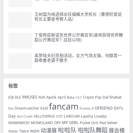
王树国为啥选择出任福耀大学校长（曹德旺曾说
校长主要是考察人品）
丁俊晖获斯诺克世界公开赛亚军(谁将获得世界舞
蹈公开赛冠军？拭目以待)
奚梦瑶夫妇亮相活动，女方气场太强，何猷君一
路牵着老婆不撒手
标签
9MUSES
Apink
Dal Shabet
AOA
April
(G)I-DLE
Baba
Crayon Pop
CLC
fancam
GFRIEND
Exid
Girl's
Dreamcatcher
Dia
Fromis_9
Day
LABOUM
Laysha
Lovelyz
Girl Crush
HELLOVENUS
ITZY
OH MY GIRL
MAMAMOO
MOMOLAND
Red Velvet
Pocket Girls
啦啦队
啦啦队舞蹈
动漫展
展会模
WJSN
Twice
Stellar