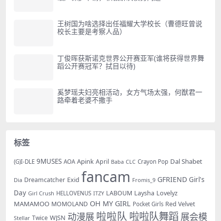
王树国为啥选择出任福耀大学校长（曹德旺曾说
校长主要是考察人品）
丁俊晖获斯诺克世界公开赛亚军(谁将获得世界舞
蹈公开赛冠军？拭目以待)
奚梦瑶夫妇亮相活动，女方气场太强，何猷君一
路牵着老婆不撒手
标签
9MUSES
Apink
Dal Shabet
AOA
April
(G)I-DLE
Baba
Crayon Pop
CLC
fancam
GFRIEND
Exid
Girl's
Dreamcatcher
Dia
Fromis_9
Day
LABOUM
Laysha
Lovelyz
Girl Crush
HELLOVENUS
ITZY
OH MY GIRL
MAMAMOO
MOMOLAND
Red Velvet
Pocket Girls
啦啦队
啦啦队舞蹈
动漫展
展会模
WJSN
Twice
Stellar