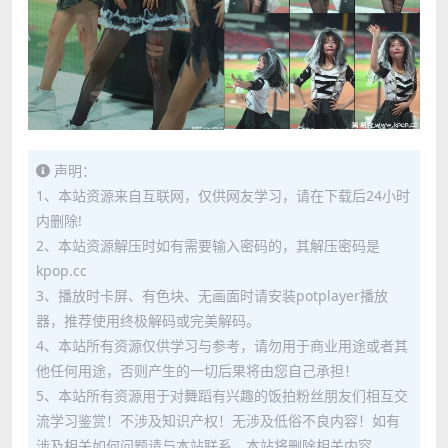
声明：
1、本站资源来自互联网，仅供网友学习，请在下载后24小时
内删除!
2、本站资源解压时如有需要输入密码的，其解压密码是
kpop.cc
3、播放时卡屏、有色块、无画面时请安装potplayer播放
器，推荐使用终极解码或完美解码。
4、本站所有资源仅供学习与参考，请勿用于商业用途或者其
他任何用途，否则产生的一切后果将由您自己承担！
5、本站所有资源用于对舞蹈有兴趣的饭拍粉丝朋友们相互交
流学习鉴赏！不涉及知识产权！无涉及低俗不良内容！如有
涉及相关如何问题请与本站联系，本站将删除相关内容。