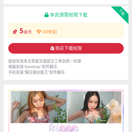
下载
本资源需权限下载
5
金币
VIP折扣
购买下载权限
链接失效本文章留言或提交工单会统一处理
电脑安装"Bandizip"软件解压
手机安装"解压缩全能王"软件解压