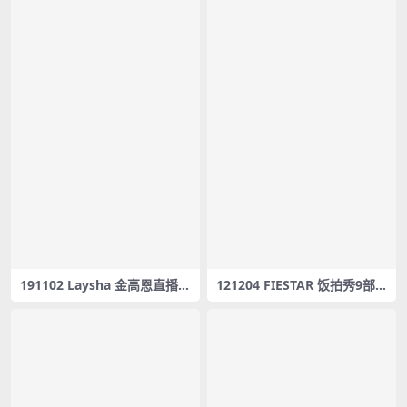
191102 Laysha 金高恩直播 [
121204 FIESTAR 饭拍秀9部fa
레이샤 라이브 Laysha Live ]
ncam合集[1.41G]
Goeun / Asset – Yellow Cla
w & Tropkillaz – #0065