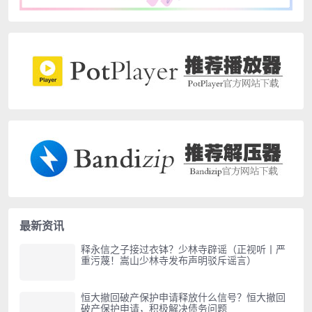
最新资讯
释永信之子接过衣钵？少林寺辟谣（正视听丨严
重污蔑！嵩山少林寺发布声明驳斥谣言）
恒大撤回破产保护申请释放什么信号？恒大撤回
破产保护申请，积极解决债务问题