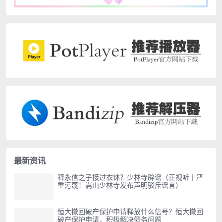
最新资讯
释永信之子接过衣钵？少林寺辟谣（正视听丨严
重污蔑！嵩山少林寺发布声明驳斥谣言）
恒大撤回破产保护申请释放什么信号？恒大撤回
破产保护申请，积极解决债务问题