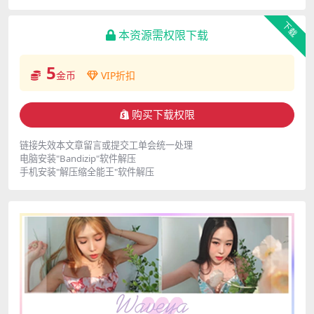
下载
本资源需权限下载
5
金币
VIP折扣
购买下载权限
链接失效本文章留言或提交工单会统一处理
电脑安装"Bandizip"软件解压
手机安装"解压缩全能王"软件解压