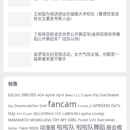
王树国为啥选择出任福耀大学校长（曹德旺曾说
校长主要是考察人品）
丁俊晖获斯诺克世界公开赛亚军(谁将获得世界舞
蹈公开赛冠军？拭目以待)
奚梦瑶夫妇亮相活动，女方气场太强，何猷君一
路牵着老婆不撒手
标签
9MUSES
Apink
Dal Shabet
AOA
April
(G)I-DLE
Baba
Crayon Pop
CLC
fancam
GFRIEND
Exid
Girl's
Dreamcatcher
Dia
Fromis_9
Day
LABOUM
Laysha
Lovelyz
Girl Crush
HELLOVENUS
ITZY
OH MY GIRL
MAMAMOO
MOMOLAND
Red Velvet
Pocket Girls
啦啦队
啦啦队舞蹈
动漫展
展会模
WJSN
Twice
Stellar