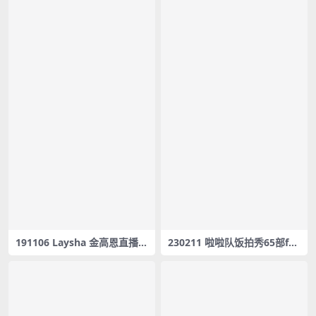
191106 Laysha 金高恩直播 [
230211 啦啦队饭拍秀65部fan
레이샤 Laysha ] 고은Goeun /
cam合集[18G]
Gummy Bear – #0067