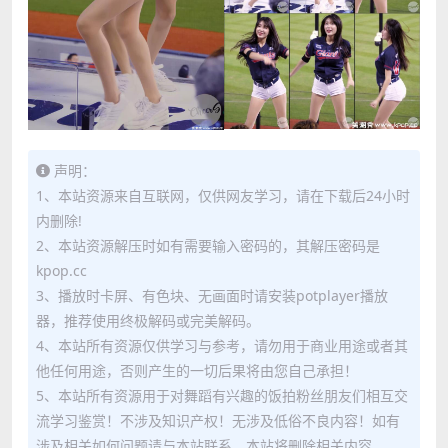
声明：
1、本站资源来自互联网，仅供网友学习，请在下载后24小时
内删除!
2、本站资源解压时如有需要输入密码的，其解压密码是
kpop.cc
3、播放时卡屏、有色块、无画面时请安装potplayer播放
器，推荐使用终极解码或完美解码。
4、本站所有资源仅供学习与参考，请勿用于商业用途或者其
他任何用途，否则产生的一切后果将由您自己承担！
5、本站所有资源用于对舞蹈有兴趣的饭拍粉丝朋友们相互交
流学习鉴赏！不涉及知识产权！无涉及低俗不良内容！如有
涉及相关如何问题请与本站联系，本站将删除相关内容。