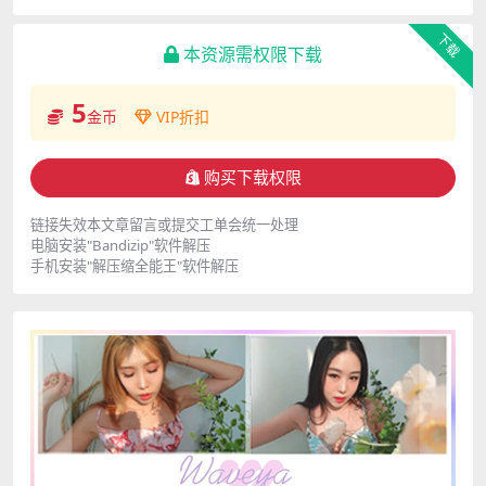
下载
本资源需权限下载
5
金币
VIP折扣
购买下载权限
链接失效本文章留言或提交工单会统一处理
电脑安装"Bandizip"软件解压
手机安装"解压缩全能王"软件解压