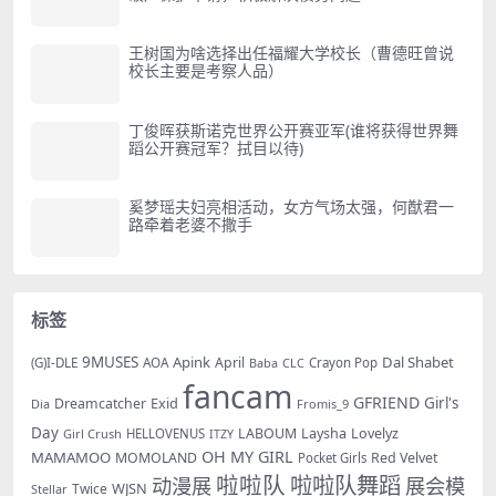
王树国为啥选择出任福耀大学校长（曹德旺曾说
校长主要是考察人品）
丁俊晖获斯诺克世界公开赛亚军(谁将获得世界舞
蹈公开赛冠军？拭目以待)
奚梦瑶夫妇亮相活动，女方气场太强，何猷君一
路牵着老婆不撒手
标签
9MUSES
Apink
Dal Shabet
AOA
April
(G)I-DLE
Baba
Crayon Pop
CLC
fancam
GFRIEND
Exid
Girl's
Dreamcatcher
Dia
Fromis_9
Day
LABOUM
Laysha
Lovelyz
Girl Crush
HELLOVENUS
ITZY
OH MY GIRL
MAMAMOO
MOMOLAND
Red Velvet
Pocket Girls
啦啦队
啦啦队舞蹈
动漫展
展会模
WJSN
Twice
Stellar