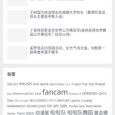
王树国为啥选择出任福耀大学校长（曹德旺曾说
校长主要是考察人品）
丁俊晖获斯诺克世界公开赛亚军(谁将获得世界舞
蹈公开赛冠军？拭目以待)
奚梦瑶夫妇亮相活动，女方气场太强，何猷君一
路牵着老婆不撒手
标签
9MUSES
Apink
Dal Shabet
AOA
April
(G)I-DLE
Baba
Crayon Pop
CLC
fancam
GFRIEND
Exid
Girl's
Dreamcatcher
Dia
Fromis_9
Day
LABOUM
Laysha
Lovelyz
Girl Crush
HELLOVENUS
ITZY
OH MY GIRL
MAMAMOO
MOMOLAND
Red Velvet
Pocket Girls
啦啦队
啦啦队舞蹈
动漫展
展会模
WJSN
Twice
Stellar