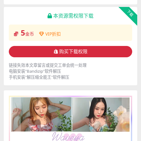
下载
本资源需权限下载
5
金币
VIP折扣
购买下载权限
链接失效本文章留言或提交工单会统一处理
电脑安装"Bandizip"软件解压
手机安装"解压缩全能王"软件解压