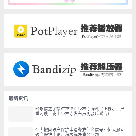
最新资讯
释永信之子接过衣钵？少林寺辟谣（正视听丨严
重污蔑！嵩山少林寺发布声明驳斥谣言）
恒大撤回破产保护申请释放什么信号？恒大撤回
破产保护申请，积极解决债务问题