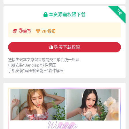
下载
本资源需权限下载
5
金币
VIP折扣
购买下载权限
链接失效本文章留言或提交工单会统一处理
电脑安装"Bandizip"软件解压
手机安装"解压缩全能王"软件解压