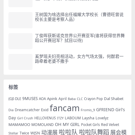
王树国为啥选择出任福耀大学校长（曹德旺曾说
校长主要是考察人品）
丁俊晖获斯诺克世界公开赛亚军(谁将获得世界舞
蹈公开赛冠军？拭目以待)
奚梦瑶夫妇亮相活动，女方气场太强，何猷君一
路牵着老婆不撒手
标签
9MUSES
Apink
Dal Shabet
AOA
April
(G)I-DLE
Baba
Crayon Pop
CLC
fancam
GFRIEND
Exid
Girl's
Dreamcatcher
Dia
Fromis_9
Day
LABOUM
Laysha
Lovelyz
Girl Crush
HELLOVENUS
ITZY
OH MY GIRL
MAMAMOO
MOMOLAND
Red Velvet
Pocket Girls
啦啦队
啦啦队舞蹈
动漫展
展会模
WJSN
Twice
Stellar