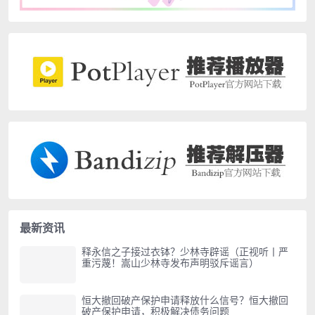
最新资讯
释永信之子接过衣钵？少林寺辟谣（正视听丨严
重污蔑！嵩山少林寺发布声明驳斥谣言）
恒大撤回破产保护申请释放什么信号？恒大撤回
破产保护申请，积极解决债务问题