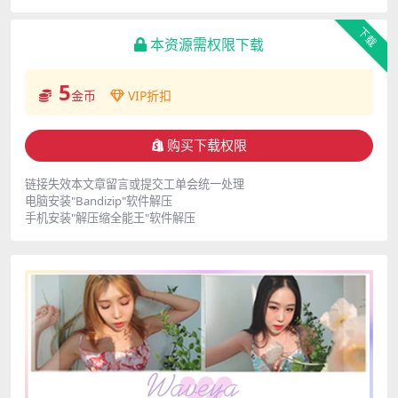
下载
本资源需权限下载
5
金币
VIP折扣
购买下载权限
链接失效本文章留言或提交工单会统一处理
电脑安装"Bandizip"软件解压
手机安装"解压缩全能王"软件解压