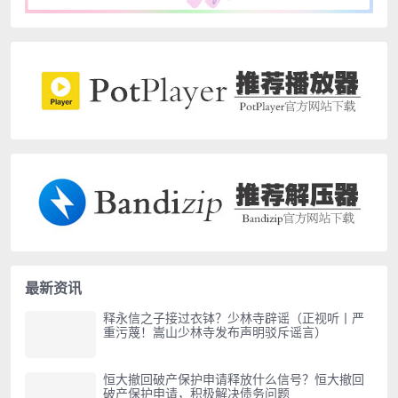
最新资讯
释永信之子接过衣钵？少林寺辟谣（正视听丨严
重污蔑！嵩山少林寺发布声明驳斥谣言）
恒大撤回破产保护申请释放什么信号？恒大撤回
破产保护申请，积极解决债务问题