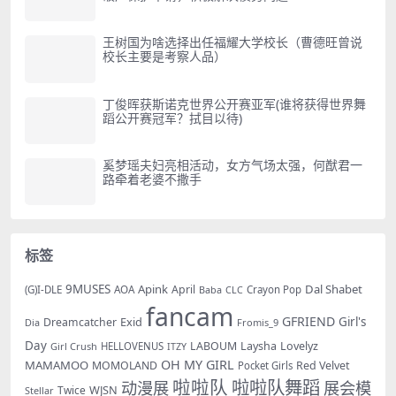
王树国为啥选择出任福耀大学校长（曹德旺曾说
校长主要是考察人品）
丁俊晖获斯诺克世界公开赛亚军(谁将获得世界舞
蹈公开赛冠军？拭目以待)
奚梦瑶夫妇亮相活动，女方气场太强，何猷君一
路牵着老婆不撒手
标签
9MUSES
Apink
Dal Shabet
AOA
April
(G)I-DLE
Baba
Crayon Pop
CLC
fancam
GFRIEND
Exid
Girl's
Dreamcatcher
Dia
Fromis_9
Day
LABOUM
Laysha
Lovelyz
Girl Crush
HELLOVENUS
ITZY
OH MY GIRL
MAMAMOO
MOMOLAND
Red Velvet
Pocket Girls
啦啦队
啦啦队舞蹈
动漫展
展会模
WJSN
Twice
Stellar