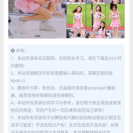
声明：
1、本站资源来自互联网，仅供网友学习，请在下载后24小时
内删除!
2、本站资源解压时如有需要输入密码的，其解压密码是
kpop.cc
3、播放时卡屏、有色块、无画面时请安装potplayer播放
器，推荐使用终极解码或完美解码。
4、本站所有资源仅供学习与参考，请勿用于商业用途或者其
他任何用途，否则产生的一切后果将由您自己承担！
5、本站所有资源用于对舞蹈有兴趣的饭拍粉丝朋友们相互交
流学习鉴赏！不涉及知识产权！无涉及低俗不良内容！如有
涉及相关如何问题请与本站联系，本站将删除相关内容。