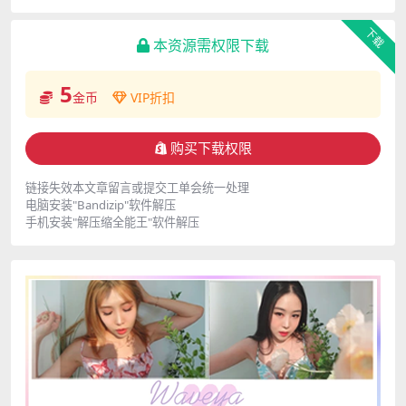
下载
本资源需权限下载
5
金币
VIP折扣
购买下载权限
链接失效本文章留言或提交工单会统一处理
电脑安装"Bandizip"软件解压
手机安装"解压缩全能王"软件解压