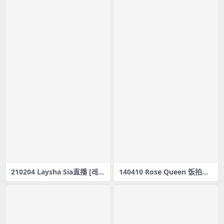
210204 Laysha Sia直播 [레이
140410 Rose Queen 饭拍秀2
샤 Laysha] SIA – 나쁜 짓 – #0
部fancam合集[132M]
152