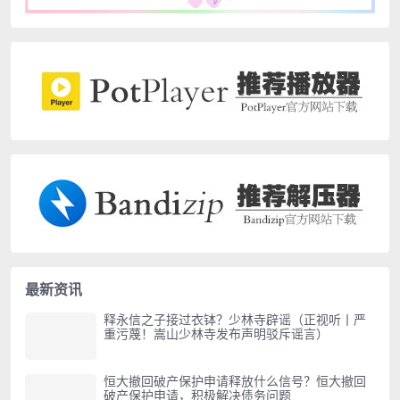
最新资讯
释永信之子接过衣钵？少林寺辟谣（正视听丨严
重污蔑！嵩山少林寺发布声明驳斥谣言）
恒大撤回破产保护申请释放什么信号？恒大撤回
破产保护申请，积极解决债务问题