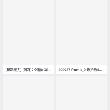
[舞蹈接力] (여자)아이들((G)I-
200927 fromis_9 饭拍秀4部f
DLE) – Nobody (Original So
ancam合集[1.59G]
ng by. Wonder Girls)