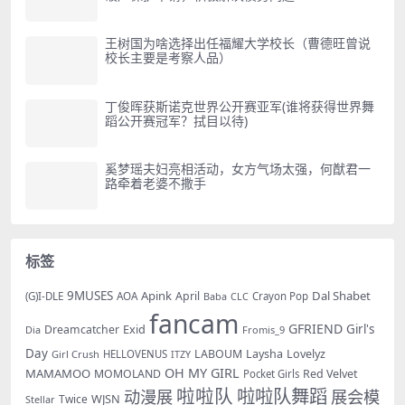
王树国为啥选择出任福耀大学校长（曹德旺曾说
校长主要是考察人品）
丁俊晖获斯诺克世界公开赛亚军(谁将获得世界舞
蹈公开赛冠军？拭目以待)
奚梦瑶夫妇亮相活动，女方气场太强，何猷君一
路牵着老婆不撒手
标签
9MUSES
Apink
Dal Shabet
AOA
April
(G)I-DLE
Baba
Crayon Pop
CLC
fancam
GFRIEND
Exid
Girl's
Dreamcatcher
Dia
Fromis_9
Day
LABOUM
Laysha
Lovelyz
Girl Crush
HELLOVENUS
ITZY
OH MY GIRL
MAMAMOO
MOMOLAND
Red Velvet
Pocket Girls
啦啦队
啦啦队舞蹈
动漫展
展会模
WJSN
Twice
Stellar