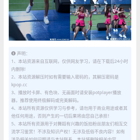
声明：
1、本站资源来自互联网，仅供网友学习，请在下载后24小时
内删除!
2、本站资源解压时如有需要输入密码的，其解压密码是
kpop.cc
3、播放时卡屏、有色块、无画面时请安装potplayer播放
器，推荐使用终极解码或完美解码。
4、本站所有资源仅供学习与参考，请勿用于商业用途或者其
他任何用途，否则产生的一切后果将由您自己承担！
5、本站所有资源用于对舞蹈有兴趣的饭拍粉丝朋友们相互交
流学习鉴赏！不涉及知识产权！无涉及低俗不良内容！如有
涉及相关如何问题请与本站联系，本站将删除相关内容。