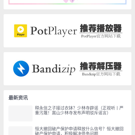
最新资讯
释永信之子接过衣钵？少林寺辟谣（正视听丨严
重污蔑！嵩山少林寺发布声明驳斥谣言）
恒大撤回破产保护申请释放什么信号？恒大撤回
破产保护申请，积极解决债务问题