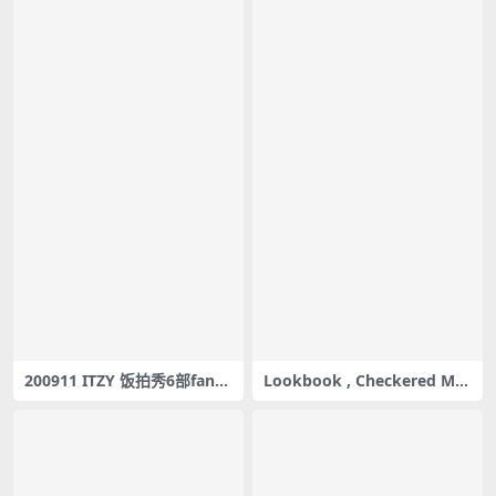
200911 ITZY 饭拍秀6部fanca
Lookbook , Checkered Min
m合集[1.16G]
i Skirt , You Got Issues , Jie
un , Pocket Girls , 지은 , 포
켓걸스 – #0027