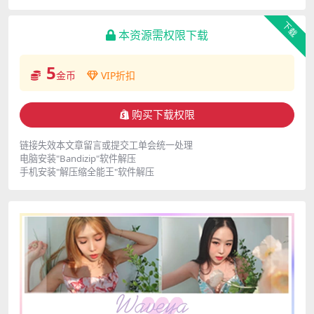
下载
本资源需权限下载
5
金币
VIP折扣
购买下载权限
链接失效本文章留言或提交工单会统一处理
电脑安装"Bandizip"软件解压
手机安装"解压缩全能王"软件解压