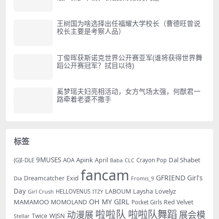
王树国为啥选择出任福耀大学校长（曹德旺曾说
校长主要是考察人品）
丁俊晖获斯诺克世界公开赛亚军(谁将获得世界舞
蹈公开赛冠军？拭目以待)
奚梦瑶夫妇亮相活动，女方气场太强，何猷君一
路牵着老婆不撒手
标签
9MUSES
Apink
Dal Shabet
AOA
April
(G)I-DLE
Baba
Crayon Pop
CLC
fancam
GFRIEND
Exid
Girl's
Dreamcatcher
Dia
Fromis_9
Day
LABOUM
Laysha
Lovelyz
Girl Crush
HELLOVENUS
ITZY
OH MY GIRL
MAMAMOO
MOMOLAND
Red Velvet
Pocket Girls
啦啦队
啦啦队舞蹈
动漫展
展会模
WJSN
Twice
Stellar