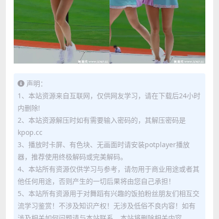
声明：
1、本站资源来自互联网，仅供网友学习，请在下载后24小时
内删除!
2、本站资源解压时如有需要输入密码的，其解压密码是
kpop.cc
3、播放时卡屏、有色块、无画面时请安装potplayer播放
器，推荐使用终极解码或完美解码。
4、本站所有资源仅供学习与参考，请勿用于商业用途或者其
他任何用途，否则产生的一切后果将由您自己承担！
5、本站所有资源用于对舞蹈有兴趣的饭拍粉丝朋友们相互交
流学习鉴赏！不涉及知识产权！无涉及低俗不良内容！如有
涉及相关如何问题请与本站联系，本站将删除相关内容。