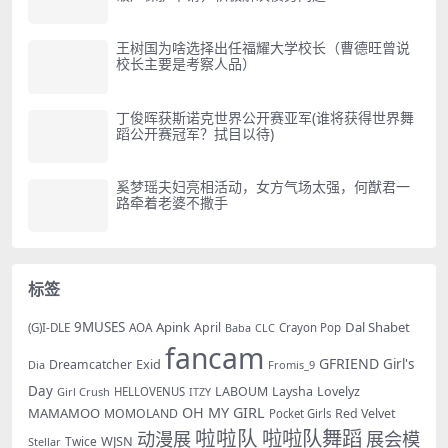
王树国为啥选择出任福耀大学校长（曹德旺曾说
校长主要是考察人品）
丁俊晖获斯诺克世界公开赛亚军(谁将获得世界舞
蹈公开赛冠军？拭目以待)
奚梦瑶夫妇亮相活动，女方气场太强，何猷君一
路牵着老婆不撒手
标签
9MUSES
Apink
Dal Shabet
AOA
April
(G)I-DLE
Baba
Crayon Pop
CLC
fancam
GFRIEND
Exid
Girl's
Dreamcatcher
Dia
Fromis_9
Day
LABOUM
Laysha
Lovelyz
Girl Crush
HELLOVENUS
ITZY
OH MY GIRL
MAMAMOO
MOMOLAND
Red Velvet
Pocket Girls
啦啦队
啦啦队舞蹈
动漫展
展会模
WJSN
Twice
Stellar