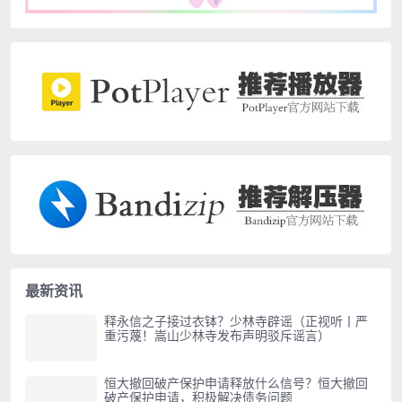
最新资讯
释永信之子接过衣钵？少林寺辟谣（正视听丨严
重污蔑！嵩山少林寺发布声明驳斥谣言）
恒大撤回破产保护申请释放什么信号？恒大撤回
破产保护申请，积极解决债务问题