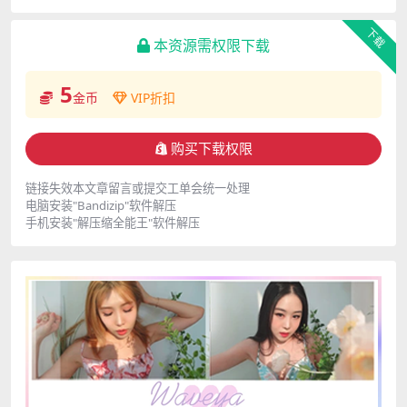
下载
本资源需权限下载
5
金币
VIP折扣
购买下载权限
链接失效本文章留言或提交工单会统一处理
电脑安装"Bandizip"软件解压
手机安装"解压缩全能王"软件解压