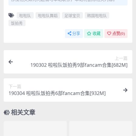
啦啦队
啦啦队舞蹈
足球宝贝
韩国啦啦队
饭拍秀
分享
收藏
点赞(
0
)
上一篇
190302 啦啦队饭拍秀9部fancam合集[682M]
下一篇
190304 啦啦队饭拍秀6部fancam合集[932M]
相关文章