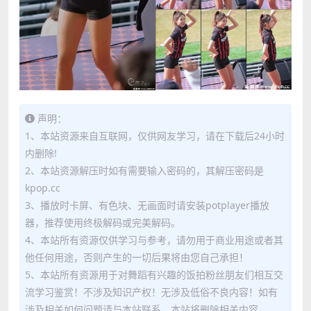
声明：
1、本站资源来自互联网，仅供网友学习，请在下载后24小时
内删除!
2、本站资源解压时如有需要输入密码的，其解压密码是
kpop.cc
3、播放时卡屏、有色块、无画面时请安装potplayer播放
器，推荐使用终极解码或完美解码。
4、本站所有资源仅供学习与参考，请勿用于商业用途或者其
他任何用途，否则产生的一切后果将由您自己承担！
5、本站所有资源用于对舞蹈有兴趣的饭拍粉丝朋友们相互交
流学习鉴赏！不涉及知识产权！无涉及低俗不良内容！如有
涉及相关如何问题请与本站联系，本站将删除相关内容。