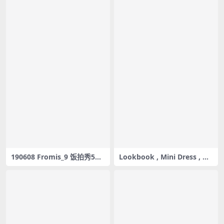
190608 Fromis_9 饭拍秀5部f
Lookbook , Mini Dress , No
ancam合集[2.22G]
t About You , Jieun , Pocke
t Girls , 지은 , 포켓걸스 – #00
76