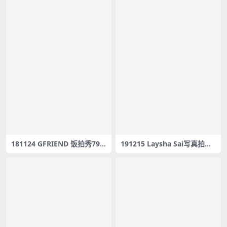
181124 GFRIEND 饭拍秀79
191215 Laysha Sai写真拍摄
部fancam合集[41.2G]
花絮 [ Studio ] 몸매갑 시-아 –
#0094