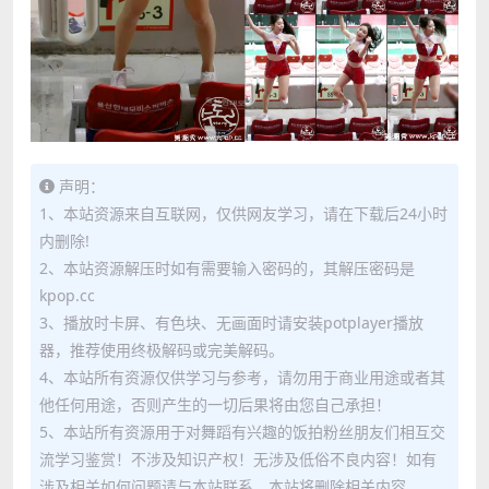
声明：
1、本站资源来自互联网，仅供网友学习，请在下载后24小时
内删除!
2、本站资源解压时如有需要输入密码的，其解压密码是
kpop.cc
3、播放时卡屏、有色块、无画面时请安装potplayer播放
器，推荐使用终极解码或完美解码。
4、本站所有资源仅供学习与参考，请勿用于商业用途或者其
他任何用途，否则产生的一切后果将由您自己承担！
5、本站所有资源用于对舞蹈有兴趣的饭拍粉丝朋友们相互交
流学习鉴赏！不涉及知识产权！无涉及低俗不良内容！如有
涉及相关如何问题请与本站联系，本站将删除相关内容。