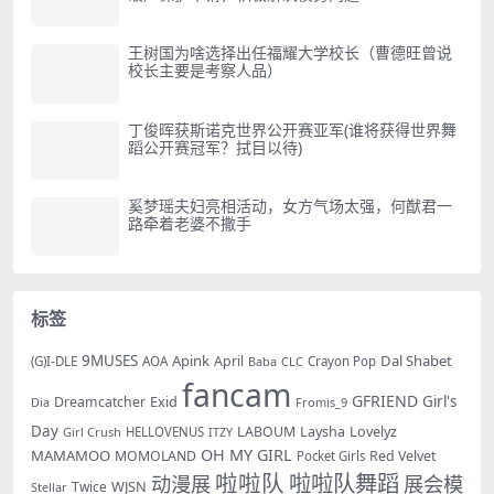
王树国为啥选择出任福耀大学校长（曹德旺曾说
校长主要是考察人品）
丁俊晖获斯诺克世界公开赛亚军(谁将获得世界舞
蹈公开赛冠军？拭目以待)
奚梦瑶夫妇亮相活动，女方气场太强，何猷君一
路牵着老婆不撒手
标签
9MUSES
Apink
Dal Shabet
AOA
April
(G)I-DLE
Baba
Crayon Pop
CLC
fancam
GFRIEND
Exid
Girl's
Dreamcatcher
Dia
Fromis_9
Day
LABOUM
Laysha
Lovelyz
Girl Crush
HELLOVENUS
ITZY
OH MY GIRL
MAMAMOO
MOMOLAND
Red Velvet
Pocket Girls
啦啦队
啦啦队舞蹈
动漫展
展会模
WJSN
Twice
Stellar