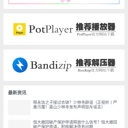
最新资讯
释永信之子接过衣钵？少林寺辟谣（正视听丨严
重污蔑！嵩山少林寺发布声明驳斥谣言）
恒大撤回破产保护申请释放什么信号？恒大撤回
破产保护申请，积极解决债务问题