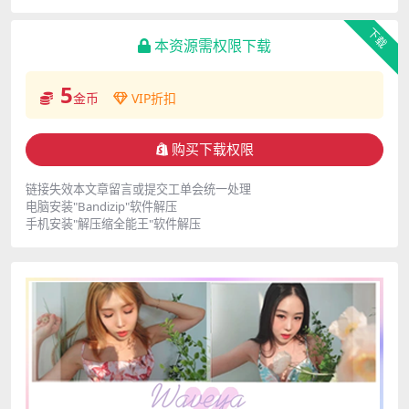
下载
本资源需权限下载
5
金币
VIP折扣
购买下载权限
链接失效本文章留言或提交工单会统一处理
电脑安装"Bandizip"软件解压
手机安装"解压缩全能王"软件解压