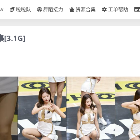
ow
啦啦队
舞蹈接力
资源合集
工单帮助
3.1G]