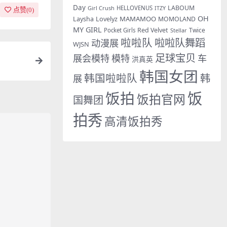
Day
LABOUM
Girl Crush
HELLOVENUS
ITZY
点赞(
0
)
OH
MAMAMOO
Laysha
Lovelyz
MOMOLAND
MY GIRL
Red Velvet
Twice
Pocket Girls
Stellar
啦啦队
啦啦队舞蹈
动漫展
WJSN
足球宝贝
展会模特
模特
车
洪真英
韩国女团
韩国啦啦队
韩
展
饭拍
饭
饭拍官网
国舞团
拍秀
高清饭拍秀