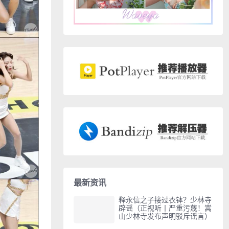
最新资讯
释永信之子接过衣钵？少林寺
辟谣（正视听丨严重污蔑！嵩
山少林寺发布声明驳斥谣言）