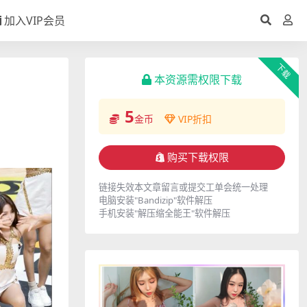
加入VIP会员
下载
本资源需权限下载
5
金币
VIP折扣
购买下载权限
链接失效本文章留言或提交工单会统一处理
电脑安装"Bandizip"软件解压
手机安装"解压缩全能王"软件解压