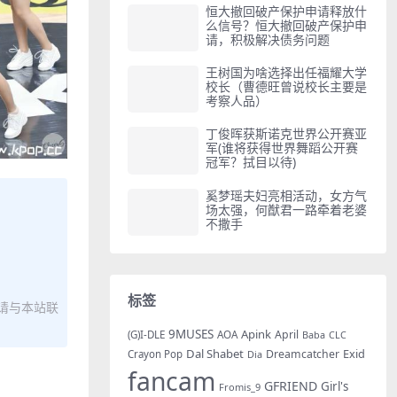
恒大撤回破产保护申请释放什
么信号？恒大撤回破产保护申
请，积极解决债务问题
王树国为啥选择出任福耀大学
校长（曹德旺曾说校长主要是
考察人品）
丁俊晖获斯诺克世界公开赛亚
军(谁将获得世界舞蹈公开赛
冠军？拭目以待)
奚梦瑶夫妇亮相活动，女方气
场太强，何猷君一路牵着老婆
不撒手
标签
请与本站联
9MUSES
Apink
AOA
April
(G)I-DLE
Baba
CLC
Dal Shabet
Exid
Dreamcatcher
Crayon Pop
Dia
fancam
GFRIEND
Girl's
Fromis_9