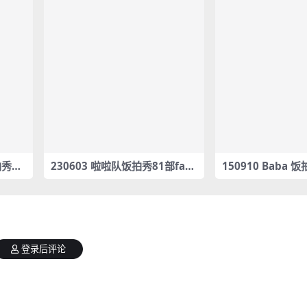
拍秀4
230603 啦啦队饭拍秀81部fanc
150910 Baba 
am合集[24.7G]
am合集[5.95G]
登录后评论