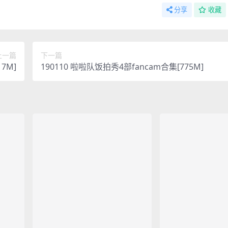
分享
收藏
上一篇
下一篇
7M]
190110 啦啦队饭拍秀4部fancam合集[775M]