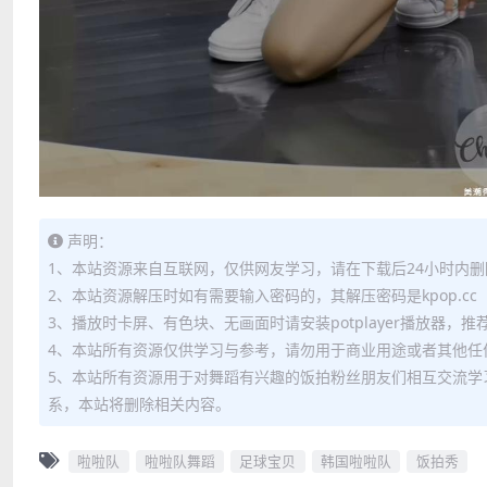
声明：
1、本站资源来自互联网，仅供网友学习，请在下载后24小时内删
2、本站资源解压时如有需要输入密码的，其解压密码是kpop.cc
3、播放时卡屏、有色块、无画面时请安装potplayer播放器，
4、本站所有资源仅供学习与参考，请勿用于商业用途或者其他任
5、本站所有资源用于对舞蹈有兴趣的饭拍粉丝朋友们相互交流学
系，本站将删除相关内容。
啦啦队
啦啦队舞蹈
足球宝贝
韩国啦啦队
饭拍秀