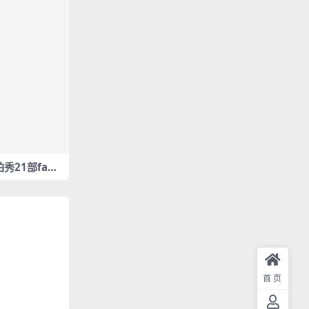
饭拍秀21部fanc
首页