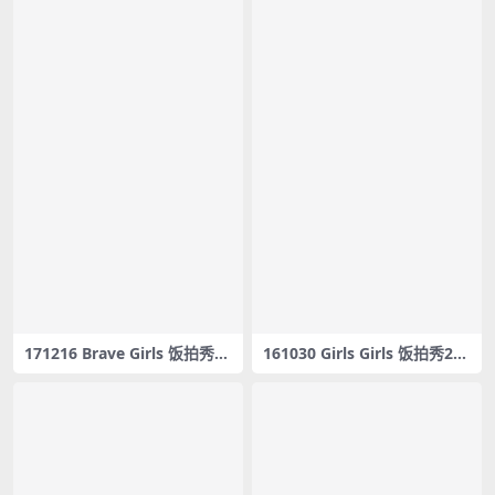
171216 Brave Girls 饭拍秀25
161030 Girls Girls 饭拍秀22
部fancam合集[6.23G]
部fancam合集[3.37G]