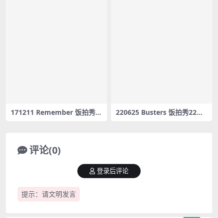
171211 Remember 饭拍秀2
220625 Busters 饭拍秀22部f
部fancam合集[145M]
ancam合集[9.91G]
评论(0)
登录后评论
提示：请文明发言