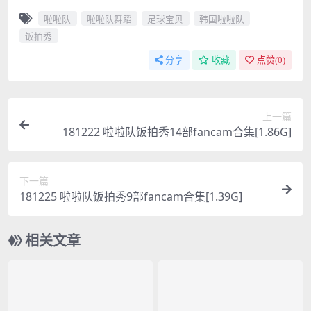
啦啦队
啦啦队舞蹈
足球宝贝
韩国啦啦队
饭拍秀
分享
收藏
点赞(
0
)
上一篇
181222 啦啦队饭拍秀14部fancam合集[1.86G]
下一篇
181225 啦啦队饭拍秀9部fancam合集[1.39G]
相关文章