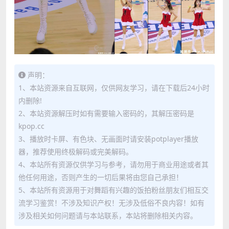
声明：
1、本站资源来自互联网，仅供网友学习，请在下载后24小时
内删除!
2、本站资源解压时如有需要输入密码的，其解压密码是
kpop.cc
3、播放时卡屏、有色块、无画面时请安装potplayer播放
器，推荐使用终极解码或完美解码。
4、本站所有资源仅供学习与参考，请勿用于商业用途或者其
他任何用途，否则产生的一切后果将由您自己承担！
5、本站所有资源用于对舞蹈有兴趣的饭拍粉丝朋友们相互交
流学习鉴赏！不涉及知识产权！无涉及低俗不良内容！如有
涉及相关如何问题请与本站联系，本站将删除相关内容。