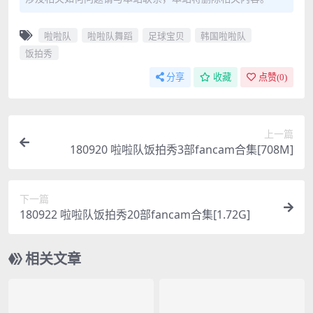
啦啦队
啦啦队舞蹈
足球宝贝
韩国啦啦队
饭拍秀
分享
收藏
点赞(
0
)
上一篇
180920 啦啦队饭拍秀3部fancam合集[708M]
下一篇
180922 啦啦队饭拍秀20部fancam合集[1.72G]
相关文章