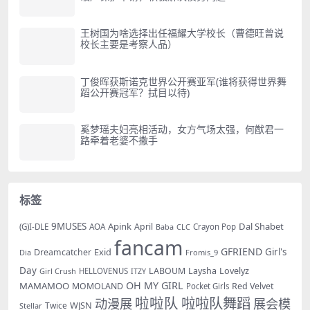
王树国为啥选择出任福耀大学校长（曹德旺曾说
校长主要是考察人品）
丁俊晖获斯诺克世界公开赛亚军(谁将获得世界舞
蹈公开赛冠军？拭目以待)
奚梦瑶夫妇亮相活动，女方气场太强，何猷君一
路牵着老婆不撒手
标签
9MUSES
Apink
Dal Shabet
AOA
April
(G)I-DLE
Baba
Crayon Pop
CLC
fancam
GFRIEND
Exid
Girl's
Dreamcatcher
Dia
Fromis_9
Day
LABOUM
Laysha
Lovelyz
Girl Crush
HELLOVENUS
ITZY
OH MY GIRL
MAMAMOO
MOMOLAND
Red Velvet
Pocket Girls
啦啦队
啦啦队舞蹈
动漫展
展会模
WJSN
Twice
Stellar