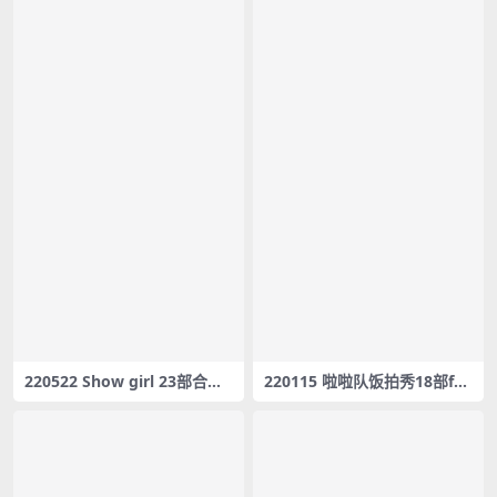
220522 Show girl 23部合集
220115 啦啦队饭拍秀18部fan
[5.84G] #18762-18784
cam合集[10.4G]