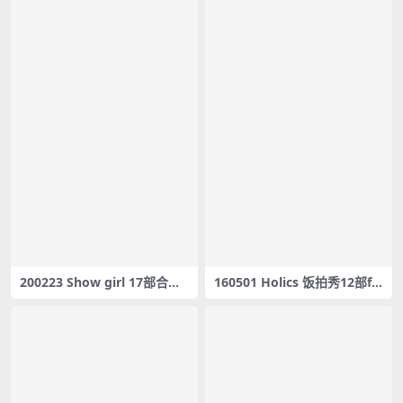
200223 Show girl 17部合集
160501 Holics 饭拍秀12部fa
[2.29G] #09530-09546
ncam合集[3.44G]