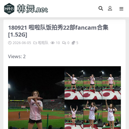
180921 啦啦队饭拍秀22部fancam合集
[1.52G]
2026-06-05
啦啦队
10
0
5
Views: 2