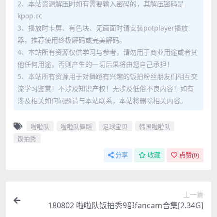
2、本站资源解压时如有需要输入密码的，其解压密码是
kpop.cc
3、播放时卡屏、有色块、无画面时请安装potplayer播放
器，推荐使用终极解码或完美解码。
4、本站所有资源仅供学习与参考，请勿用于商业用途或者其
他任何用途，否则产生的一切后果将由您自己承担！
5、本站所有资源用于对舞蹈有兴趣的饭拍粉丝朋友们相互交
流学习鉴赏！不涉及知识产权！无涉及低俗不良内容！如有
涉及相关如何问题请与本站联系，本站将删除相关内容。
啦啦队
啦啦队舞蹈
足球宝贝
韩国啦啦队
饭拍秀
分享
收藏
点赞(
0
)
上一篇
180802 啦啦队饭拍秀9部fancam合集[2.34G]