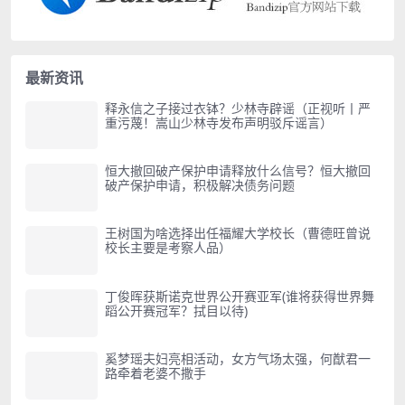
最新资讯
释永信之子接过衣钵？少林寺辟谣（正视听丨严
重污蔑！嵩山少林寺发布声明驳斥谣言）
恒大撤回破产保护申请释放什么信号？恒大撤回
破产保护申请，积极解决债务问题
王树国为啥选择出任福耀大学校长（曹德旺曾说
校长主要是考察人品）
丁俊晖获斯诺克世界公开赛亚军(谁将获得世界舞
蹈公开赛冠军？拭目以待)
奚梦瑶夫妇亮相活动，女方气场太强，何猷君一
路牵着老婆不撒手