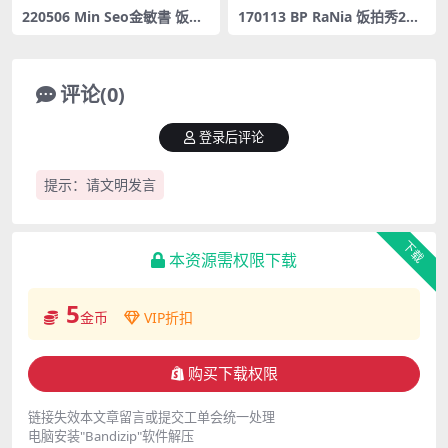
220506 Min Seo金敏書 饭拍
170113 BP RaNia 饭拍秀2部f
秀1部fancam合集[306M]
ancam合集[106M]
评论(0)
登录后评论
提示：请文明发言
下载
本资源需权限下载
5
金币
VIP折扣
购买下载权限
链接失效本文章留言或提交工单会统一处理
电脑安装"Bandizip"软件解压