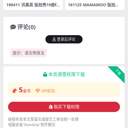
190411 洪真英 饭拍秀19部fa
161125 MAMAMOO 饭拍秀1
ncam合集[7.56G]
部fancam合集[75.3M]
评论(0)
登录后评论
提示：请文明发言
下载
本资源需权限下载
5
金币
VIP折扣
购买下载权限
链接失效本文章留言或提交工单会统一处理
电脑安装"Bandizip"软件解压