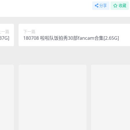
分享
收藏
上一篇
下一篇
37G]
180708 啦啦队饭拍秀30部fancam合集[2.65G]