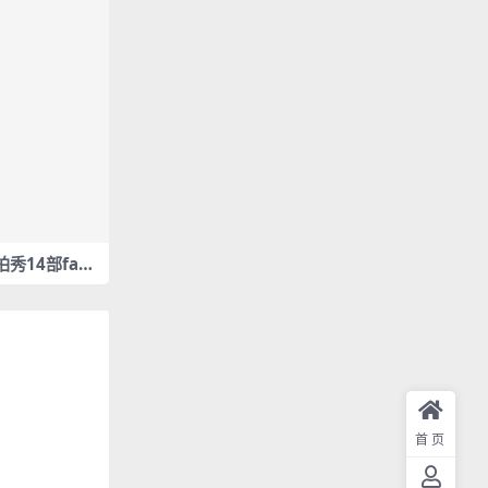
拍秀14部fanc
首页