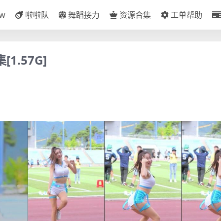
ow
啦啦队
舞蹈接力
资源合集
工单帮助
1.57G]