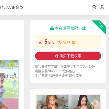
加入VIP会员
下载
本资源需权限下载
5
金币
VIP折扣
购买下载权限
链接失效本文章留言或提交工单会统一处理
电脑安装"Bandizip"软件解压
手机安装"解压缩全能王"软件解压