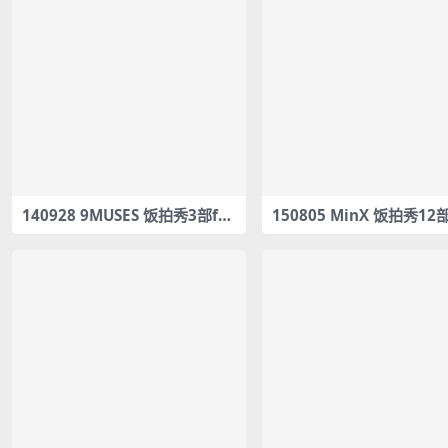
140928 9MUSES 饭拍秀3部fa
150805 MinX 饭拍秀12部
ncam合集[276M]
am合集[1.63G]