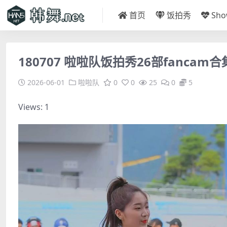
首页
饭拍秀
Sh
180707 啦啦队饭拍秀26部fancam合集[
2026-06-01
啦啦队
0
0
25
0
5
Views: 1