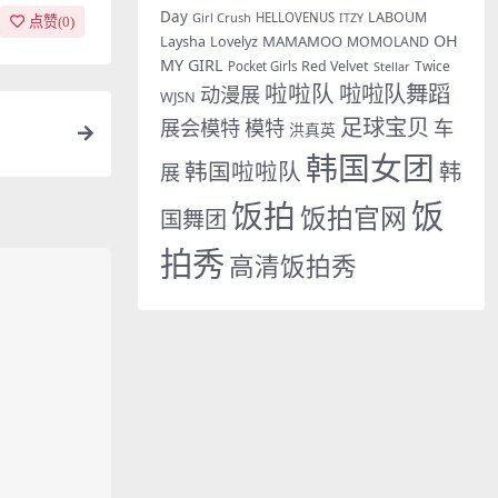
Day
LABOUM
Girl Crush
HELLOVENUS
ITZY
点赞(
0
)
OH
MAMAMOO
Laysha
Lovelyz
MOMOLAND
MY GIRL
Red Velvet
Twice
Pocket Girls
Stellar
啦啦队
啦啦队舞蹈
动漫展
WJSN
足球宝贝
展会模特
模特
车
洪真英
韩国女团
韩国啦啦队
韩
展
饭拍
饭
饭拍官网
国舞团
拍秀
高清饭拍秀