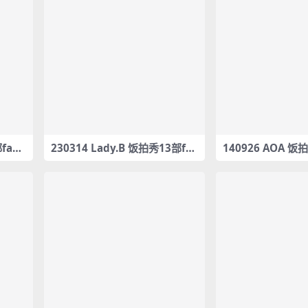
fanc
230314 Lady.B 饭拍秀13部fa
140926 AOA 饭
ncam合集[3.84G]
m合集[917M]