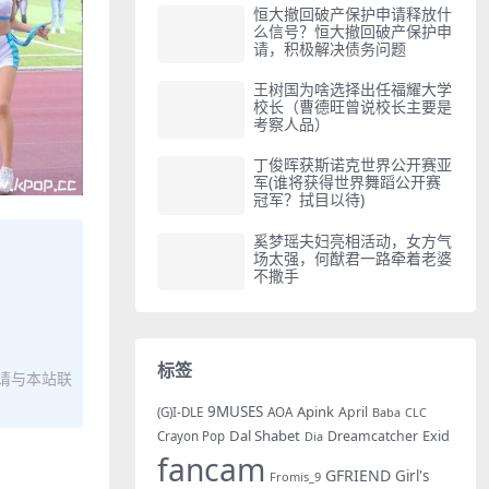
恒大撤回破产保护申请释放什
么信号？恒大撤回破产保护申
请，积极解决债务问题
王树国为啥选择出任福耀大学
校长（曹德旺曾说校长主要是
考察人品）
丁俊晖获斯诺克世界公开赛亚
军(谁将获得世界舞蹈公开赛
冠军？拭目以待)
奚梦瑶夫妇亮相活动，女方气
场太强，何猷君一路牵着老婆
不撒手
标签
请与本站联
9MUSES
Apink
AOA
April
(G)I-DLE
Baba
CLC
Dal Shabet
Exid
Dreamcatcher
Crayon Pop
Dia
fancam
GFRIEND
Girl's
Fromis_9