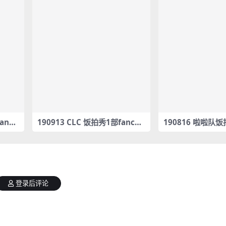
anca
190913 CLC 饭拍秀1部fanca
190816 啦啦队饭
m合集[298M]
am合集[1.23G]
登录后评论