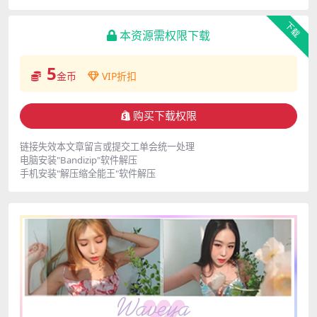
下载
本资源需权限下载
5
金币
VIP折扣
购买下载权限
链接失效本文章留言或提交工单会统一处理
电脑安装"Bandizip"软件解压
手机安装"解压缩全能王"软件解压