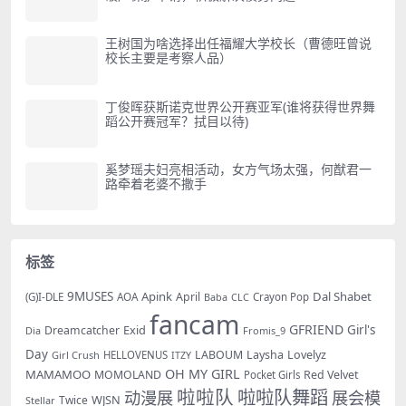
王树国为啥选择出任福耀大学校长（曹德旺曾说
校长主要是考察人品）
丁俊晖获斯诺克世界公开赛亚军(谁将获得世界舞
蹈公开赛冠军？拭目以待)
奚梦瑶夫妇亮相活动，女方气场太强，何猷君一
路牵着老婆不撒手
标签
9MUSES
Apink
Dal Shabet
AOA
April
(G)I-DLE
Baba
Crayon Pop
CLC
fancam
GFRIEND
Exid
Girl's
Dreamcatcher
Dia
Fromis_9
Day
LABOUM
Laysha
Lovelyz
Girl Crush
HELLOVENUS
ITZY
OH MY GIRL
MAMAMOO
MOMOLAND
Red Velvet
Pocket Girls
啦啦队
啦啦队舞蹈
动漫展
展会模
WJSN
Twice
Stellar