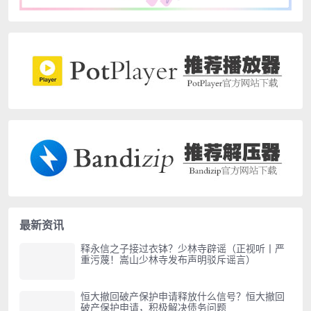
最新资讯
释永信之子接过衣钵？少林寺辟谣（正视听丨严
重污蔑！嵩山少林寺发布声明驳斥谣言）
恒大撤回破产保护申请释放什么信号？恒大撤回
破产保护申请，积极解决债务问题