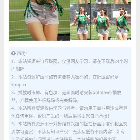
声明：
1、本站资源来自互联网，仅供网友学习，请在下载后24小时
内删除!
2、本站资源解压时如有需要输入密码的，其解压密码是
kpop.cc
3、播放时卡屏、有色块、无画面时请安装potplayer播放
器，推荐使用终极解码或完美解码。
4、本站所有资源仅供学习与参考，请勿用于商业用途或者其
他任何用途，否则产生的一切后果将由您自己承担！
5、本站所有资源用于对舞蹈有兴趣的饭拍粉丝朋友们相互交
流学习鉴赏！不涉及知识产权！无涉及低俗不良内容！如有
涉及相关如何问题请与本站联系，本站将删除相关内容。