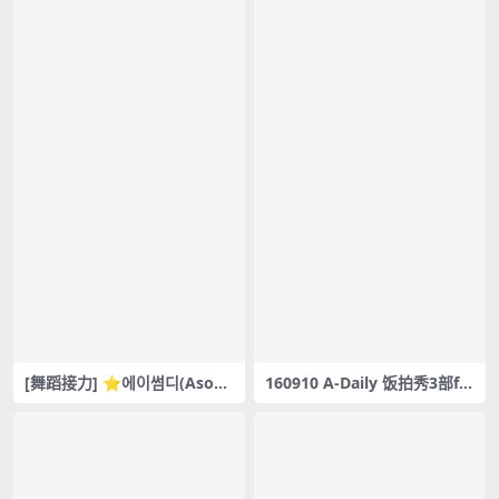
[舞蹈接力] ⭐에이썸디(Asom
160910 A-Daily 饭拍秀3部fa
e.D)⭐ 릴레이댄스 | Funny G
ncam合集[365M]
otcha / Let’s Get Started |
포켓돌스 POCKETDOLS