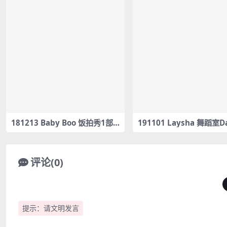
181213 Baby Boo 饭拍秀1部f
191101 Laysha 舞蹈室D
ancam合集[311M]
[ Monthly Present 2019
Laysha / City Girls – Tw
t. Cardi B – #0060
评论(0)
提示：请文明发言