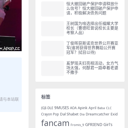
恒大撤回破产保护申请释放什
么信号？恒大撤回破产保护申
请，积极解决债务问题
王树国为啥选择出任福耀大学
校长（曹德旺曾说校长主要是
考察人品）
丁俊晖获斯诺克世界公开赛亚
军(谁将获得世界舞蹈公开赛
冠军？拭目以待)
奚梦瑶夫妇亮相活动，女方气
场太强，何猷君一路牵着老婆
不撒手
标签
请与本站联
9MUSES
Apink
AOA
April
(G)I-DLE
Baba
CLC
Dal Shabet
Exid
Dreamcatcher
Crayon Pop
Dia
fancam
GFRIEND
Girl's
Fromis_9