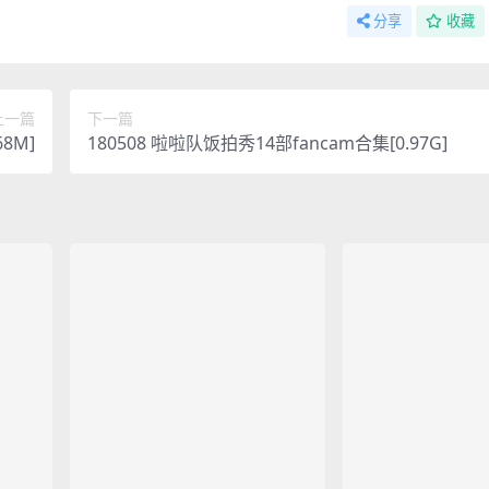
分享
收藏
上一篇
下一篇
8M]
180508 啦啦队饭拍秀14部fancam合集[0.97G]