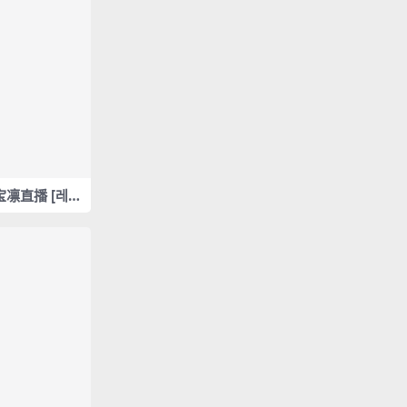
a 宝凛直播 [레이
oruem / Rai
s masterpiec