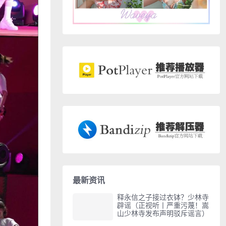
最新资讯
释永信之子接过衣钵？少林寺
辟谣（正视听丨严重污蔑！嵩
山少林寺发布声明驳斥谣言）