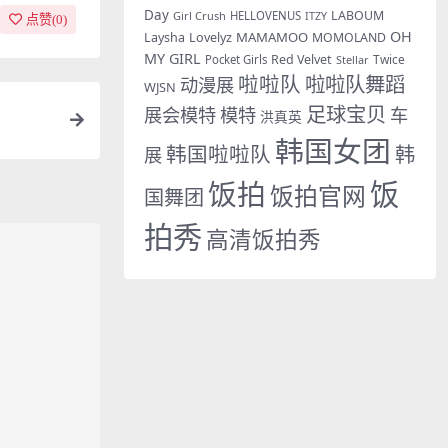
Day
LABOUM
Girl Crush
HELLOVENUS
ITZY
点赞(
0
)
OH
MAMAMOO
Laysha
Lovelyz
MOMOLAND
MY GIRL
Red Velvet
Twice
Pocket Girls
Stellar
啦啦队
啦啦队舞蹈
动漫展
WJSN
足球宝贝
展会模特
模特
车
洪真英
韩国女团
韩国啦啦队
韩
展
饭拍
饭
饭拍官网
国舞团
拍秀
高清饭拍秀