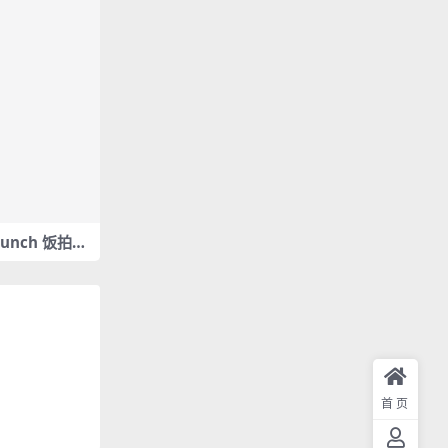
 Punch 饭拍秀
.61G]
首页