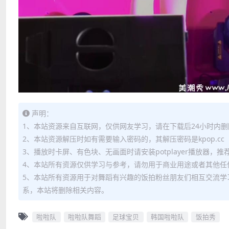
声明：
1、本站资源来自互联网，仅供网友学习，请在下载后24小时内删
2、本站资源解压时如有需要输入密码的，其解压密码是kpop.cc
3、播放时卡屏、有色块、无画面时请安装potplayer播放器，
4、本站所有资源仅供学习与参考，请勿用于商业用途或者其他任
5、本站所有资源用于对舞蹈有兴趣的饭拍粉丝朋友们相互交流学
系，本站将删除相关内容。
啦啦队
啦啦队舞蹈
足球宝贝
韩国啦啦队
饭拍秀