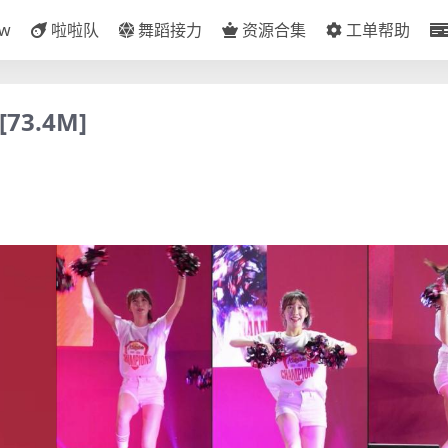
ow
啦啦队
舞蹈接力
资源合集
工单帮助
73.4M]