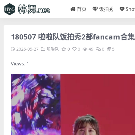
首页
饭拍秀
Sh
180507 啦啦队饭拍秀2部fancam合集[
2026-05-27
啦啦队
0
0
49
0
5
Views: 1