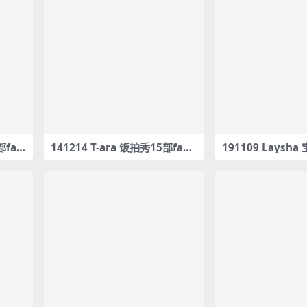
部fan
141214 T-ara 饭拍秀15部fanc
191109 Laysh
am合集[2.11G]
샤 Laysha] 보름 B
nbow – A … (A i
e) – #0068