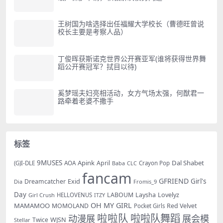
王树国为啥选择出任福耀大学校长（曹德旺曾说
校长主要是考察人品）
丁俊晖获斯诺克世界公开赛亚军(谁将获得世界舞
蹈公开赛冠军？拭目以待)
奚梦瑶夫妇亮相活动，女方气场太强，何猷君一
路牵着老婆不撒手
标签
9MUSES
Apink
Dal Shabet
AOA
April
(G)I-DLE
Baba
Crayon Pop
CLC
fancam
GFRIEND
Exid
Girl's
Dreamcatcher
Dia
Fromis_9
Day
LABOUM
Laysha
Lovelyz
Girl Crush
HELLOVENUS
ITZY
OH MY GIRL
MAMAMOO
MOMOLAND
Red Velvet
Pocket Girls
啦啦队
啦啦队舞蹈
动漫展
展会模
WJSN
Twice
Stellar