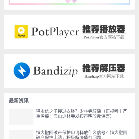
最新资讯
释永信之子接过衣钵？少林寺辟谣（正视听丨严
重污蔑！嵩山少林寺发布声明驳斥谣言）
恒大撤回破产保护申请释放什么信号？恒大撤回
破产保护申请，积极解决债务问题