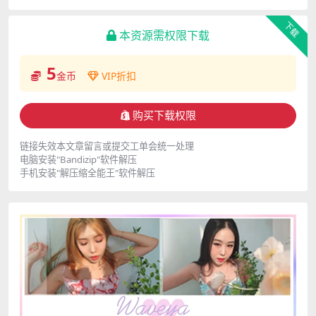
下载
本资源需权限下载
5
金币
VIP折扣
购买下载权限
链接失效本文章留言或提交工单会统一处理
电脑安装"Bandizip"软件解压
手机安装"解压缩全能王"软件解压