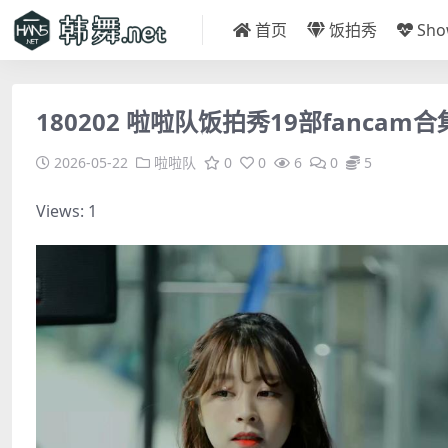
首页
饭拍秀
Sh
180202 啦啦队饭拍秀19部fancam合集[
2026-05-22
啦啦队
0
0
6
0
5
Views: 1