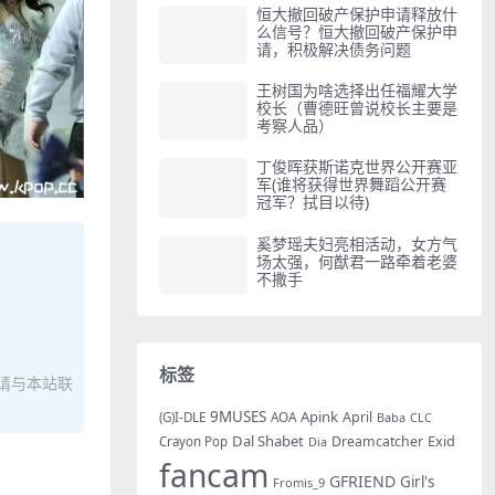
恒大撤回破产保护申请释放什
么信号？恒大撤回破产保护申
请，积极解决债务问题
王树国为啥选择出任福耀大学
校长（曹德旺曾说校长主要是
考察人品）
丁俊晖获斯诺克世界公开赛亚
军(谁将获得世界舞蹈公开赛
冠军？拭目以待)
奚梦瑶夫妇亮相活动，女方气
场太强，何猷君一路牵着老婆
不撒手
标签
请与本站联
9MUSES
Apink
AOA
April
(G)I-DLE
Baba
CLC
Dal Shabet
Exid
Dreamcatcher
Crayon Pop
Dia
fancam
GFRIEND
Girl's
Fromis_9