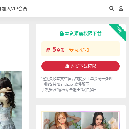
加入VIP会员
下载
本资源需权限下载
5
金币
VIP折扣
购买下载权限
链接失效本文章留言或提交工单会统一处理
电脑安装"Bandizip"软件解压
手机安装"解压缩全能王"软件解压