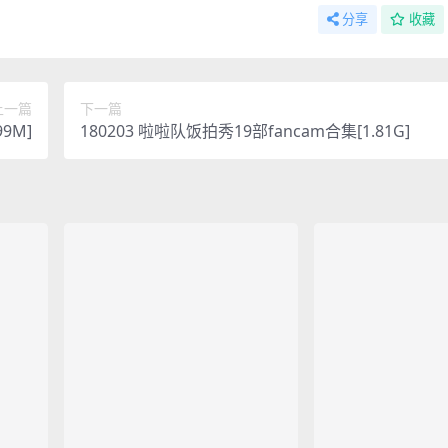
分享
收藏
上一篇
下一篇
9M]
180203 啦啦队饭拍秀19部fancam合集[1.81G]