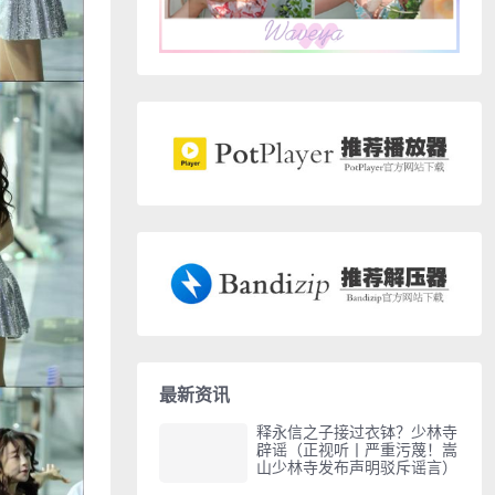
最新资讯
释永信之子接过衣钵？少林寺
辟谣（正视听丨严重污蔑！嵩
山少林寺发布声明驳斥谣言）