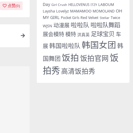
Day
LABOUM
Girl Crush
HELLOVENUS
ITZY
点赞(
0
)
OH
MAMAMOO
Laysha
Lovelyz
MOMOLAND
MY GIRL
Red Velvet
Twice
Pocket Girls
Stellar
啦啦队
啦啦队舞蹈
动漫展
WJSN
足球宝贝
展会模特
模特
车
洪真英
韩国女团
韩国啦啦队
韩
展
饭拍
饭
饭拍官网
国舞团
拍秀
高清饭拍秀