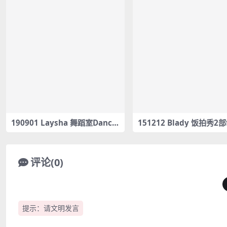
190901 Laysha 舞蹈室Dance
151212 Blady 饭拍秀2部
[ 레이샤 안무 Laysha Dance ]
am合集[888M]
핑크라벨 안무 / Pink Label – C
horeography – #0005
评论(0)
提示：请文明发言