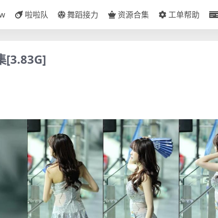
ow
啦啦队
舞蹈接力
资源合集
工单帮助
3.83G]