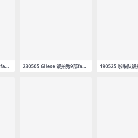
fanc
230505 Gliese 饭拍秀9部fanc
190525 啦啦队饭
am合集[5.17G]
am合集[2.01G]