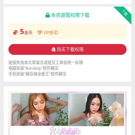
下载
本资源需权限下载
5
金币
VIP折扣
购买下载权限
链接失效本文章留言或提交工单会统一处理
电脑安装"Bandizip"软件解压
手机安装"解压缩全能王"软件解压