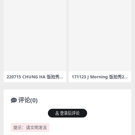
220715 CHUNG HA 饭拍秀2
171123 J Morning 饭拍秀2部
部fancam合集[1.17G]
fancam合集[291M]
评论(0)
登录后评论
提示：请文明发言