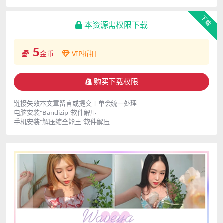
下载
本资源需权限下载
5
金币
VIP折扣
购买下载权限
链接失效本文章留言或提交工单会统一处理
电脑安装"Bandizip"软件解压
手机安装"解压缩全能王"软件解压