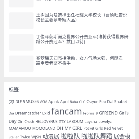
王树国为啥选择出任福耀大学校长（曹德旺曾说
校长主要是考察人品）
丁俊晖获斯诺克世界公开赛亚军(谁将获得世界舞
蹈公开赛冠军？拭目以待)
奚梦瑶夫妇亮相活动，女方气场太强，何猷君一
路牵着老婆不撒手
标签
9MUSES
Apink
Dal Shabet
AOA
April
(G)I-DLE
Baba
Crayon Pop
CLC
fancam
GFRIEND
Exid
Girl's
Dreamcatcher
Dia
Fromis_9
Day
LABOUM
Laysha
Lovelyz
Girl Crush
HELLOVENUS
ITZY
OH MY GIRL
MAMAMOO
MOMOLAND
Red Velvet
Pocket Girls
啦啦队
啦啦队舞蹈
动漫展
展会模
WJSN
Twice
Stellar