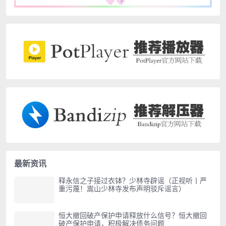
最新资讯
释永信之子接过衣钵？少林寺辟谣（正视听丨严
重污蔑！嵩山少林寺发布声明驳斥谣言）
恒大撤回破产保护申请释放什么信号？恒大撤回
破产保护申请，积极解决债务问题