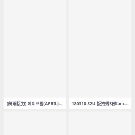
[舞蹈接力] 에이프릴(APRIL) –
180310 S2U 饭拍秀3部fanca
띵
m合集[335M]