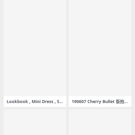
Lookbook , Mini Dress , Se
190607 Cherry Bullet 饭拍秀
e a Brighter Day , Leeme ,
4部fancam合集[1.4G]
Pocket Girls , 포켓걸스 – #00
80