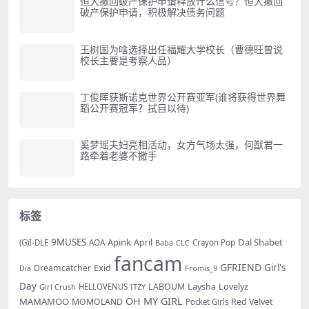
恒大撤回破产保护申请释放什么信号？恒大撤回
破产保护申请，积极解决债务问题
王树国为啥选择出任福耀大学校长（曹德旺曾说
校长主要是考察人品）
丁俊晖获斯诺克世界公开赛亚军(谁将获得世界舞
蹈公开赛冠军？拭目以待)
奚梦瑶夫妇亮相活动，女方气场太强，何猷君一
路牵着老婆不撒手
标签
9MUSES
Apink
Dal Shabet
AOA
April
(G)I-DLE
Baba
Crayon Pop
CLC
fancam
GFRIEND
Exid
Girl's
Dreamcatcher
Dia
Fromis_9
Day
LABOUM
Laysha
Lovelyz
Girl Crush
HELLOVENUS
ITZY
OH MY GIRL
MAMAMOO
MOMOLAND
Red Velvet
Pocket Girls