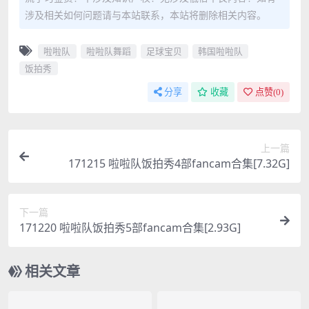
涉及相关如何问题请与本站联系，本站将删除相关内容。
啦啦队
啦啦队舞蹈
足球宝贝
韩国啦啦队
饭拍秀
分享
收藏
点赞(
0
)
上一篇
171215 啦啦队饭拍秀4部fancam合集[7.32G]
下一篇
171220 啦啦队饭拍秀5部fancam合集[2.93G]
相关文章