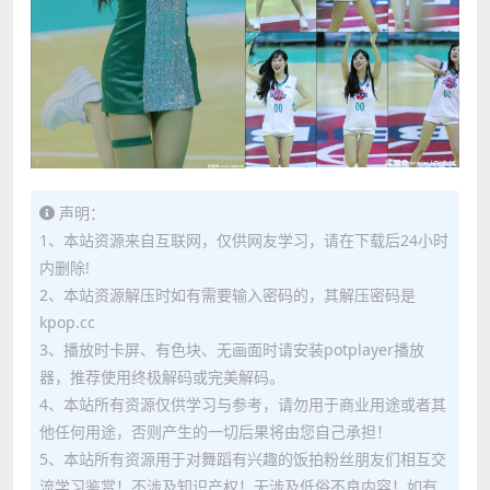
声明：
1、本站资源来自互联网，仅供网友学习，请在下载后24小时
内删除!
2、本站资源解压时如有需要输入密码的，其解压密码是
kpop.cc
3、播放时卡屏、有色块、无画面时请安装potplayer播放
器，推荐使用终极解码或完美解码。
4、本站所有资源仅供学习与参考，请勿用于商业用途或者其
他任何用途，否则产生的一切后果将由您自己承担！
5、本站所有资源用于对舞蹈有兴趣的饭拍粉丝朋友们相互交
流学习鉴赏！不涉及知识产权！无涉及低俗不良内容！如有