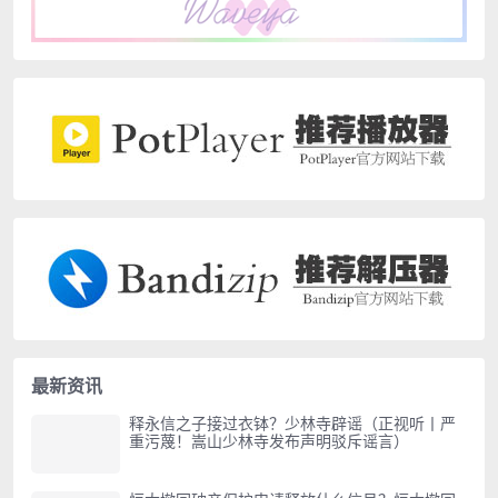
最新资讯
释永信之子接过衣钵？少林寺辟谣（正视听丨严
重污蔑！嵩山少林寺发布声明驳斥谣言）