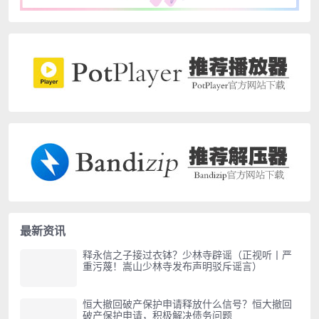
最新资讯
释永信之子接过衣钵？少林寺辟谣（正视听丨严
重污蔑！嵩山少林寺发布声明驳斥谣言）
恒大撤回破产保护申请释放什么信号？恒大撤回
破产保护申请，积极解决债务问题