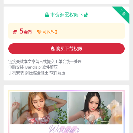
下载
本资源需权限下载
5
金币
VIP折扣
购买下载权限
链接失效本文章留言或提交工单会统一处理
电脑安装"Bandizip"软件解压
手机安装"解压缩全能王"软件解压