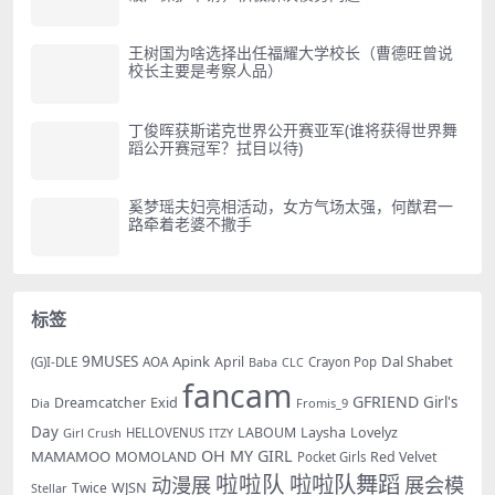
王树国为啥选择出任福耀大学校长（曹德旺曾说
校长主要是考察人品）
丁俊晖获斯诺克世界公开赛亚军(谁将获得世界舞
蹈公开赛冠军？拭目以待)
奚梦瑶夫妇亮相活动，女方气场太强，何猷君一
路牵着老婆不撒手
标签
9MUSES
Apink
Dal Shabet
AOA
April
(G)I-DLE
Baba
Crayon Pop
CLC
fancam
GFRIEND
Exid
Girl's
Dreamcatcher
Dia
Fromis_9
Day
LABOUM
Laysha
Lovelyz
Girl Crush
HELLOVENUS
ITZY
OH MY GIRL
MAMAMOO
MOMOLAND
Red Velvet
Pocket Girls
啦啦队
啦啦队舞蹈
动漫展
展会模
WJSN
Twice
Stellar