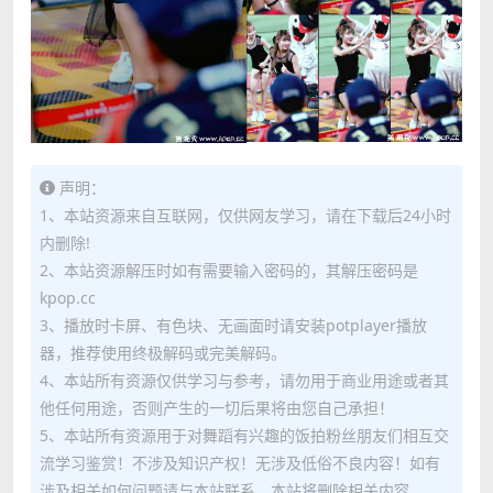
声明：
1、本站资源来自互联网，仅供网友学习，请在下载后24小时
内删除!
2、本站资源解压时如有需要输入密码的，其解压密码是
kpop.cc
3、播放时卡屏、有色块、无画面时请安装potplayer播放
器，推荐使用终极解码或完美解码。
4、本站所有资源仅供学习与参考，请勿用于商业用途或者其
他任何用途，否则产生的一切后果将由您自己承担！
5、本站所有资源用于对舞蹈有兴趣的饭拍粉丝朋友们相互交
流学习鉴赏！不涉及知识产权！无涉及低俗不良内容！如有
涉及相关如何问题请与本站联系，本站将删除相关内容。