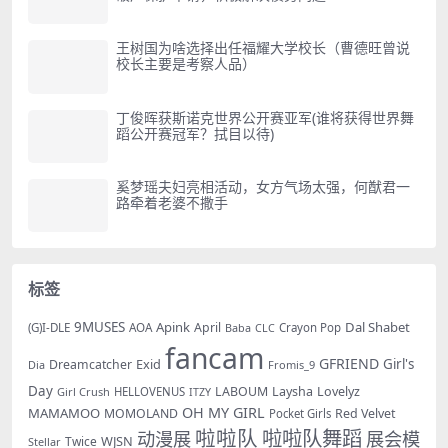
王树国为啥选择出任福耀大学校长（曹德旺曾说
校长主要是考察人品）
丁俊晖获斯诺克世界公开赛亚军(谁将获得世界舞
蹈公开赛冠军？拭目以待)
奚梦瑶夫妇亮相活动，女方气场太强，何猷君一
路牵着老婆不撒手
标签
9MUSES
Apink
Dal Shabet
AOA
April
(G)I-DLE
Baba
Crayon Pop
CLC
fancam
GFRIEND
Exid
Girl's
Dreamcatcher
Dia
Fromis_9
Day
LABOUM
Laysha
Lovelyz
Girl Crush
HELLOVENUS
ITZY
OH MY GIRL
MAMAMOO
MOMOLAND
Red Velvet
Pocket Girls
啦啦队
啦啦队舞蹈
动漫展
展会模
WJSN
Twice
Stellar