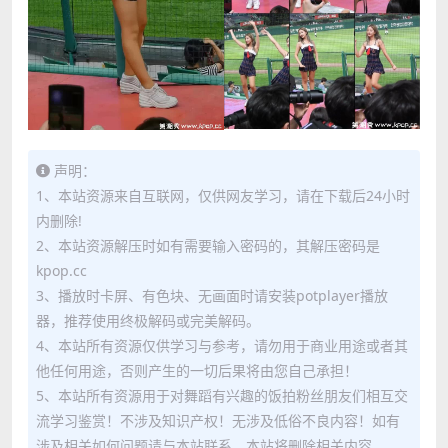
声明：
1、本站资源来自互联网，仅供网友学习，请在下载后24小时
内删除!
2、本站资源解压时如有需要输入密码的，其解压密码是
kpop.cc
3、播放时卡屏、有色块、无画面时请安装potplayer播放
器，推荐使用终极解码或完美解码。
4、本站所有资源仅供学习与参考，请勿用于商业用途或者其
他任何用途，否则产生的一切后果将由您自己承担！
5、本站所有资源用于对舞蹈有兴趣的饭拍粉丝朋友们相互交
流学习鉴赏！不涉及知识产权！无涉及低俗不良内容！如有
涉及相关如何问题请与本站联系，本站将删除相关内容。