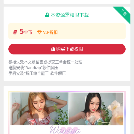
下载
本资源需权限下载
5
金币
VIP折扣
购买下载权限
链接失效本文章留言或提交工单会统一处理
电脑安装"Bandizip"软件解压
手机安装"解压缩全能王"软件解压