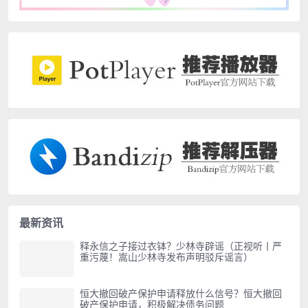
最新资讯
释永信之子接过衣钵？少林寺辟谣（正视听丨严
重污蔑！嵩山少林寺发布声明驳斥谣言）
恒大撤回破产保护申请释放什么信号？恒大撤回
破产保护申请，积极解决债务问题