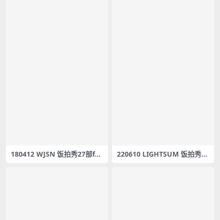
180412 WJSN 饭拍秀27部fan
220610 LIGHTSUM 饭拍秀11
cam合集[8.71G]
部fancam合集[2.42G]