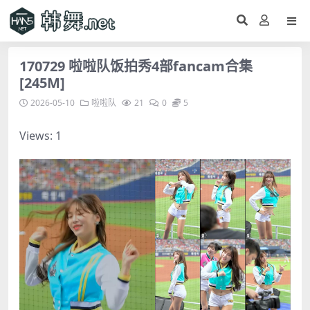
170729 啦啦队饭拍秀4部fancam合集
[245M]
2026-05-10
啦啦队
21
0
5
Views: 1