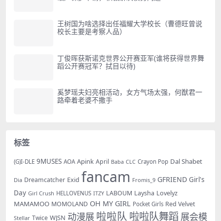
王树国为啥选择出任福耀大学校长（曹德旺曾说
校长主要是考察人品）
丁俊晖获斯诺克世界公开赛亚军(谁将获得世界舞
蹈公开赛冠军？拭目以待)
奚梦瑶夫妇亮相活动，女方气场太强，何猷君一
路牵着老婆不撒手
标签
9MUSES
Apink
Dal Shabet
AOA
April
(G)I-DLE
Baba
Crayon Pop
CLC
fancam
GFRIEND
Exid
Girl's
Dreamcatcher
Dia
Fromis_9
Day
LABOUM
Laysha
Lovelyz
Girl Crush
HELLOVENUS
ITZY
OH MY GIRL
MAMAMOO
MOMOLAND
Red Velvet
Pocket Girls
啦啦队
啦啦队舞蹈
动漫展
展会模
WJSN
Twice
Stellar