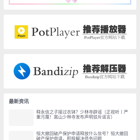
最新资讯
释永信之子接过衣钵？少林寺辟谣（正视听丨严
重污蔑！嵩山少林寺发布声明驳斥谣言）
恒大撤回破产保护申请释放什么信号？恒大撤回
破产保护申请，积极解决债务问题