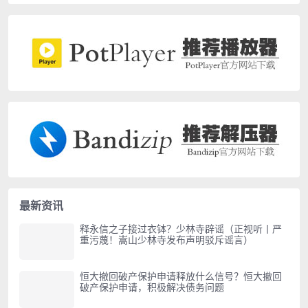
最新资讯
释永信之子接过衣钵？少林寺辟谣（正视听丨严
重污蔑！嵩山少林寺发布声明驳斥谣言）
恒大撤回破产保护申请释放什么信号？恒大撤回
破产保护申请，积极解决债务问题