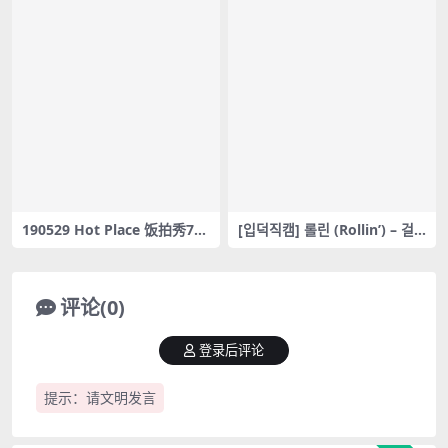
190529 Hot Place 饭拍秀7部
[입덕직캠] 롤린 (Rollin’) – 걸
fancam合集[377M]
크러쉬 유카 (Girl-Crush Yuk
a) – #0005
评论(0)
登录后评论
提示：请文明发言