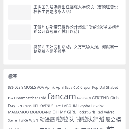
王树国为啥选择出任福耀大学校长（曹德旺曾说
校长主要是考察人品）
丁俊晖获斯诺克世界公开赛亚军(谁将获得世界舞
蹈公开赛冠军？拭目以待)
奚梦瑶夫妇亮相活动，女方气场太强，何猷君一
路牵着老婆不撒手
标签
9MUSES
Apink
Dal Shabet
AOA
April
(G)I-DLE
Baba
Crayon Pop
CLC
fancam
GFRIEND
Exid
Girl's
Dreamcatcher
Dia
Fromis_9
Day
LABOUM
Laysha
Lovelyz
Girl Crush
HELLOVENUS
ITZY
OH MY GIRL
MAMAMOO
MOMOLAND
Red Velvet
Pocket Girls
啦啦队
啦啦队舞蹈
动漫展
展会模
WJSN
Twice
Stellar