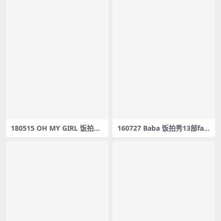
180515 OH MY GIRL 饭拍秀
160727 Baba 饭拍秀13部fan
6部fancam合集[1.36G]
cam合集[1.24G]