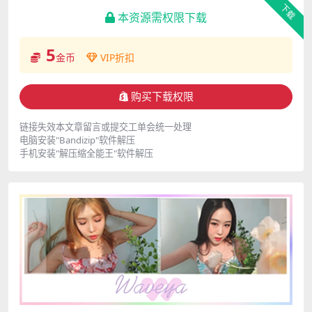
下载
本资源需权限下载
5
金币
VIP折扣
购买下载权限
链接失效本文章留言或提交工单会统一处理
电脑安装"Bandizip"软件解压
手机安装"解压缩全能王"软件解压