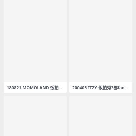
180821 MOMOLAND 饭拍秀
200405 ITZY 饭拍秀3部fanca
12部fancam合集[4.32G]
m合辑[1.51G]