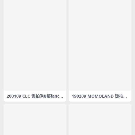
200109 CLC 饭拍秀8部fanca
190209 MOMOLAND 饭拍秀
m合集[2.9G]
17部fancam合集[8.55G]