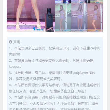
声明：
1、本站资源来自互联网，仅供网友学习，请在下载后24小时
内删除!
2、本站资源解压时如有需要输入密码的，其解压密码是
kpop.cc
3、播放时卡屏、有色块、无画面时请安装potplayer播放
器，推荐使用终极解码或完美解码。
4、本站所有资源仅供学习与参考，请勿用于商业用途或者其
他任何用途，否则产生的一切后果将由您自己承担！
5、本站所有资源用于对舞蹈有兴趣的饭拍粉丝朋友们相互交
流学习鉴赏！不涉及知识产权！无涉及低俗不良内容！如有
涉及相关如何问题请与本站联系，本站将删除相关内容。